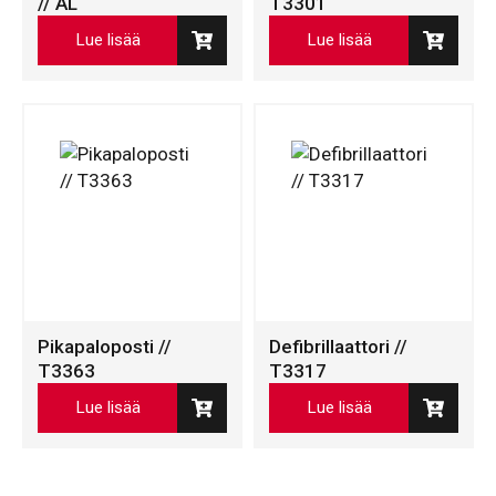
// AL
T3301
Lue lisää
Lue lisää
Pikapaloposti //
Defibrillaattori //
T3363
T3317
Lue lisää
Lue lisää