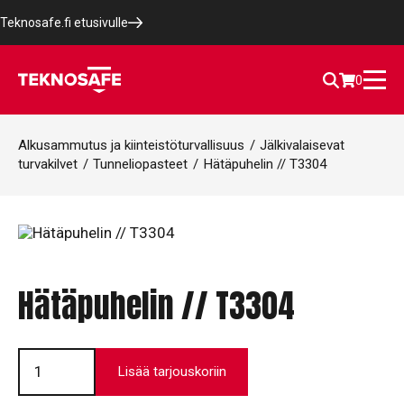
Teknosafe.fi etusivulle
0
Alkusammutus ja kiinteistöturvallisuus
/
Jälkivalaisevat
turvakilvet
/
Tunneliopasteet
/
Hätäpuhelin // T3304
Hätäpuhelin // T3304
Hätäpuhelin
//
Lisää tarjouskoriin
T3304
määrä