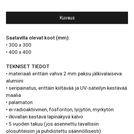
Kuvaus
Saatavilla olevat koot (mm):
• 300 x 300
• 400 x 400
TEKNISET TIEDOT
• materiaali erittäin vahva 2 mm paksu jälkivalaiseva
alumiini
• seripainatus, erittäin kiiltävää ja UV-säteilyn kestävää
maalia
• palamaton
• ei-radioaktiivinen, fosforiton, lyijytön, myrkytön
• ilkivallan kestävä läpinäkyvä kalvo
• 5 vuoden takuu (jos asennettu tavallisiin
olosuhteisiin ja puhdistettu säännöllisesti)