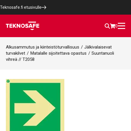
Teknosafe.fi etusivulle
0
Alkusammutus ja kiinteistöturvallisuus
/
Jälkivalaisevat
turvakilvet
/
Matalalle sijoitettava opastus
/
Suuntanuoli
vihreä // T2058