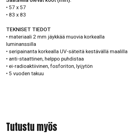
Saatavilla olevat koot (mm):
• 57 x 57
• 83 x 83
TEKNISET TIEDOT
• materiaali 2 mm jäykkää muovia korkealla
luminanssilla
• seripainanta korkealla UV-säteitä kestävällä maalilla
• anti-staattinen, helppo puhdistaa
• ei-radioaktiivinen, fosforiton, lyijytön
• 5 vuoden takuu
Tutustu myös