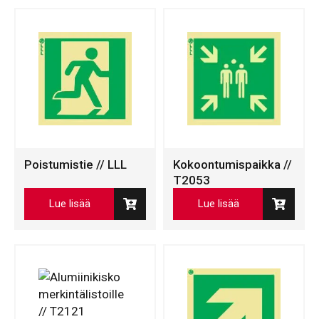
Poistumistie // LLL
Kokoontumispaikka //
T2053
Lue lisää
Lue lisää