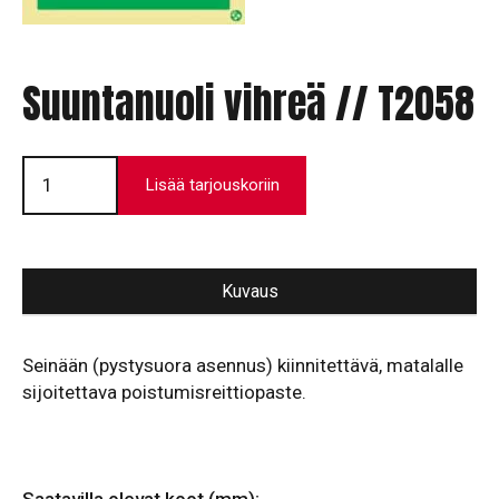
Suuntanuoli vihreä // T2058
Suuntanuoli
vihreä
Lisää tarjouskoriin
//
T2058
määrä
Kuvaus
Seinään (pystysuora asennus) kiinnitettävä, matalalle
sijoitettava poistumisreittiopaste.