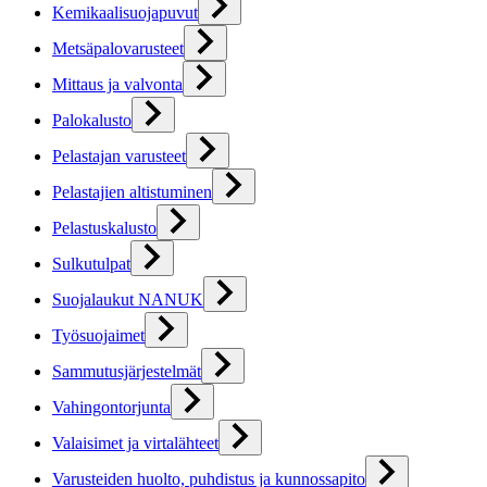
Kemikaalisuojapuvut
Metsäpalovarusteet
Mittaus ja valvonta
Palokalusto
Pelastajan varusteet
Pelastajien altistuminen
Pelastuskalusto
Sulkutulpat
Suojalaukut NANUK
Työsuojaimet
Sammutusjärjestelmät
Vahingontorjunta
Valaisimet ja virtalähteet
Varusteiden huolto, puhdistus ja kunnossapito