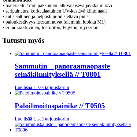
• materiaali 2 mm paksuinen jälkivalaiseva jäykkä muovi
• seripainatus, korkealaatuinen UV-kestävä kiiltomaali
• antistaattinen ja helposti puhdistettava pinta
• palonkestävyys itsesammuvat (aiemmin luokka M1)
• ei-radioaktiivinen, fosforiton, lyijytön, myrkytön
Tutustu myös
Sammutin – panoraamaopaste
seinäkiinnityksellä // T0801
Lue lisää
Lisää tarjouskoriin
Paloilmoituspainike // T0505
Lue lisää
Lisää tarjouskoriin