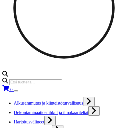
Products
search
0
Alkusammutus ja kiinteistöturvallisuus
Dekontaminaatiosuihkut ja ilmakaariteltat
Harjoitusvälineet