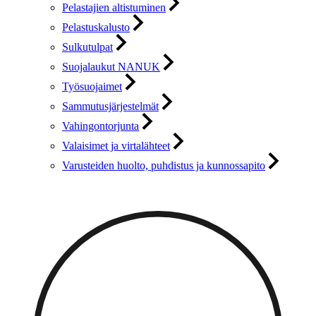
Pelastajien altistuminen
Pelastuskalusto
Sulkutulpat
Suojalaukut NANUK
Työsuojaimet
Sammutusjärjestelmät
Vahingontorjunta
Valaisimet ja virtalähteet
Varusteiden huolto, puhdistus ja kunnossapito