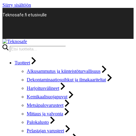
Siirry sisältöön
Teknosafe.fi etusivulle
Products
search
Tuotteet
Alkusammutus ja kiinteistöturvallisuus
Dekontaminaatiosuihkut ja ilmakaariteltat
Harjoitusvälineet
Kemikaalisuojapuvut
Metsäpalovarusteet
Mittaus ja valvonta
Palokalusto
Pelastajan varusteet