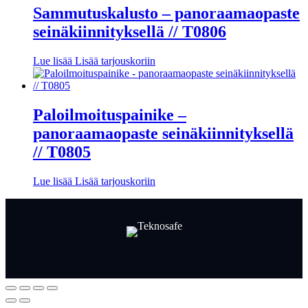
Sammutuskalusto – panoraamaopaste
seinäkiinnityksellä // T0806
Lue lisää
Lisää tarjouskoriin
Paloilmoituspainike –
panoraamaopaste seinäkiinnityksellä
// T0805
Lue lisää
Lisää tarjouskoriin
Facebook
LinkedIn
LinkedIn