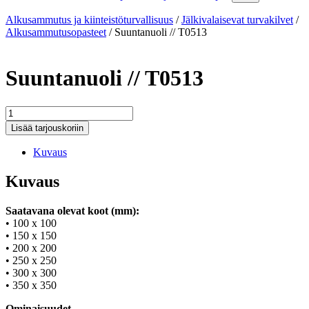
Alkusammutus ja kiinteistöturvallisuus
/
Jälkivalaisevat turvakilvet
/
Alkusammutusopasteet
/
Suuntanuoli // T0513
Suuntanuoli // T0513
Suuntanuoli
//
Lisää tarjouskoriin
T0513
määrä
Kuvaus
Kuvaus
Saatavana olevat koot (mm):
• 100 x 100
• 150 x 150
• 200 x 200
• 250 x 250
• 300 x 300
• 350 x 350
Ominaisuudet