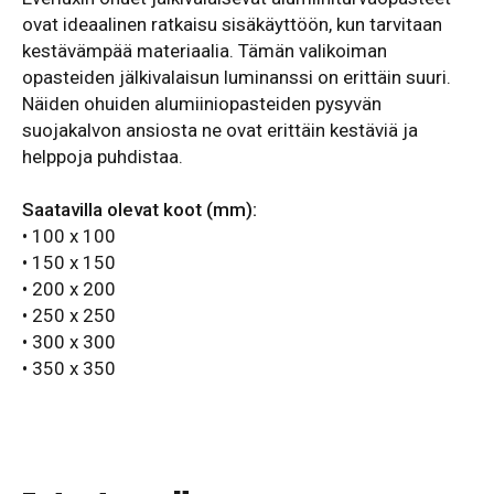
ovat ideaalinen ratkaisu sisäkäyttöön, kun tarvitaan
kestävämpää materiaalia. Tämän valikoiman
opasteiden jälkivalaisun luminanssi on erittäin suuri.
Näiden ohuiden alumiiniopasteiden pysyvän
suojakalvon ansiosta ne ovat erittäin kestäviä ja
helppoja puhdistaa.
Saatavilla olevat koot (mm):
• 100 x 100
• 150 x 150
• 200 x 200
• 250 x 250
• 300 x 300
• 350 x 350