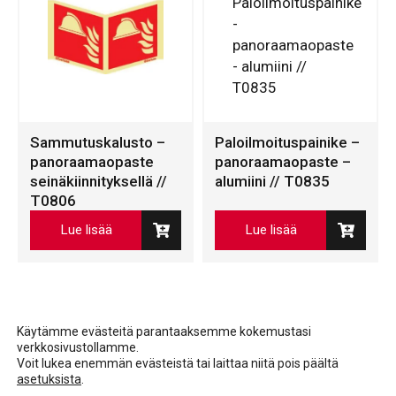
Sammutuskalusto –
Paloilmoituspainike –
panoraamaopaste
panoraamaopaste –
seinäkiinnityksellä //
alumiini // T0835
T0806
Lue lisää
Lue lisää
Käytämme evästeitä parantaaksemme kokemustasi
verkkosivustollamme.
Voit lukea enemmän evästeistä tai laittaa niitä pois päältä
asetuksista
.
Facebook
LinkedIn
LinkedIn