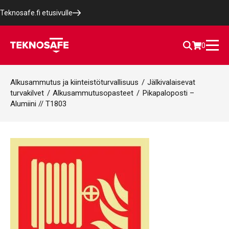
Teknosafe.fi etusivulle
0
Alkusammutus ja kiinteistöturvallisuus
/
Jälkivalaisevat
turvakilvet
/
Alkusammutusopasteet
/
Pikapaloposti –
Alumiini // T1803