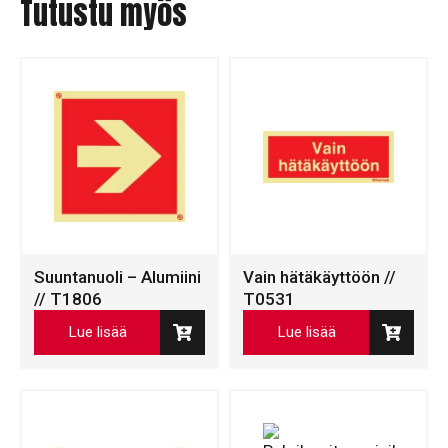
Tutustu myös
Suuntanuoli – Alumiini
Vain hätäkäyttöön //
// T1806
T0531
Lue lisää
Lue lisää