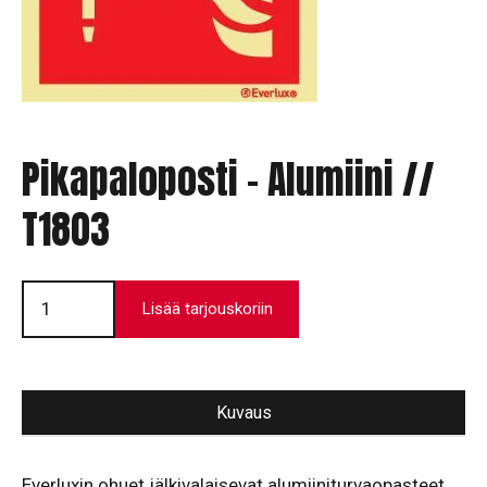
Pikapaloposti – Alumiini //
T1803
Pikapaloposti
-
Lisää tarjouskoriin
Alumiini
//
T1803
määrä
Kuvaus
Everluxin ohuet jälkivalaisevat alumiiniturvaopasteet