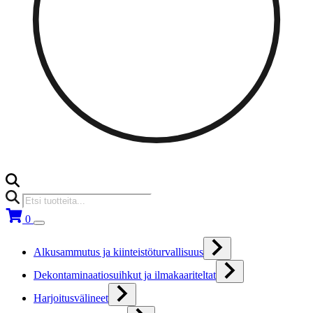
Products
search
0
Alkusammutus ja kiinteistöturvallisuus
Dekontaminaatiosuihkut ja ilmakaariteltat
Harjoitusvälineet