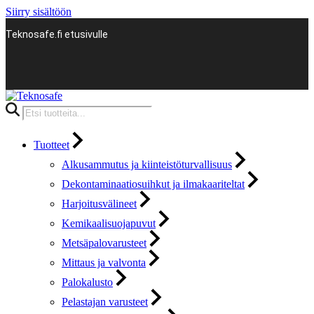
Siirry sisältöön
Teknosafe.fi etusivulle
Products
search
Tuotteet
Alkusammutus ja kiinteistöturvallisuus
Dekontaminaatiosuihkut ja ilmakaariteltat
Harjoitusvälineet
Kemikaalisuojapuvut
Metsäpalovarusteet
Mittaus ja valvonta
Palokalusto
Pelastajan varusteet