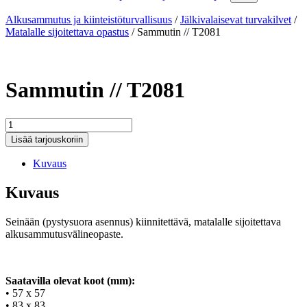
Alkusammutus ja kiinteistöturvallisuus
/
Jälkivalaisevat turvakilvet
/
Matalalle sijoitettava opastus
/
Sammutin // T2081
Sammutin // T2081
Sammutin
//
Lisää tarjouskoriin
T2081
määrä
Kuvaus
Kuvaus
Seinään (pystysuora asennus) kiinnitettävä, matalalle sijoitettava
alkusammutusvälineopaste.
Saatavilla olevat koot (mm):
• 57 x 57
• 83 x 83