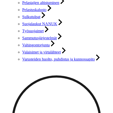
Pelastajien altistuminen
Pelastuskalusto
Sulkutulpat
Suojalaukut NANUK
Työsuojaimet
Sammutusjärjestelmät
Vahingontorjunta
Valaisimet ja virtalähteet
Varusteiden huolto, puhdistus ja kunnossapito