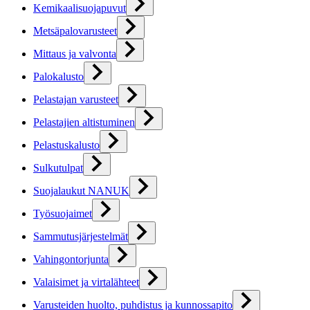
Kemikaalisuojapuvut
Metsäpalovarusteet
Mittaus ja valvonta
Palokalusto
Pelastajan varusteet
Pelastajien altistuminen
Pelastuskalusto
Sulkutulpat
Suojalaukut NANUK
Työsuojaimet
Sammutusjärjestelmät
Vahingontorjunta
Valaisimet ja virtalähteet
Varusteiden huolto, puhdistus ja kunnossapito