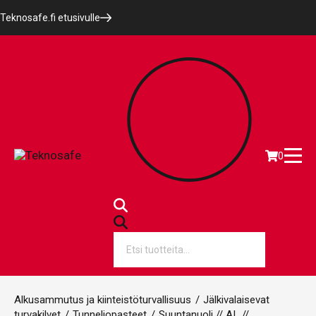
Teknosafe.fi etusivulle
0
Products
search
Alkusammutus ja kiinteistöturvallisuus
/
Jälkivalaisevat
turvakilvet
/
Tunneliopasteet
/
Suuntanuoli // AL //