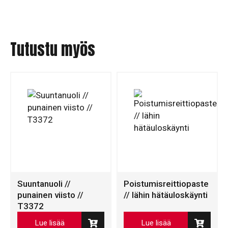
Tutustu myös
Suuntanuoli //
Poistumisreittiopaste
punainen viisto //
// lähin hätäuloskäynti
T3372
Lue lisää
Lue lisää