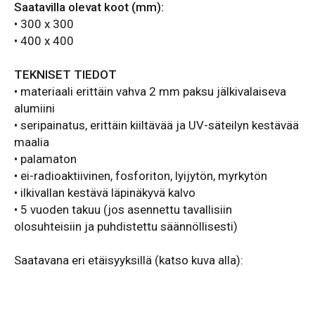
Saatavilla olevat koot (mm):
• 300 x 300
• 400 x 400
TEKNISET TIEDOT
• materiaali erittäin vahva 2 mm paksu jälkivalaiseva
alumiini
• seripainatus, erittäin kiiltävää ja UV-säteilyn kestävää
maalia
• palamaton
• ei-radioaktiivinen, fosforiton, lyijytön, myrkytön
• ilkivallan kestävä läpinäkyvä kalvo
• 5 vuoden takuu (jos asennettu tavallisiin
olosuhteisiin ja puhdistettu säännöllisesti)
Saatavana eri etäisyyksillä (katso kuva alla):