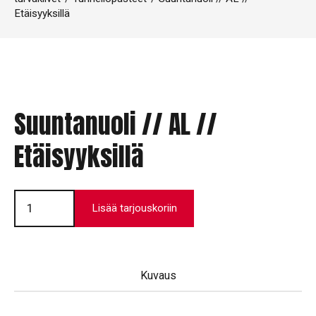
Etäisyyksillä
Suuntanuoli // AL //
Etäisyyksillä
Suuntanuoli
//
Lisää tarjouskoriin
AL
//
Etäisyyksillä
määrä
Kuvaus