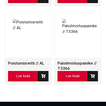
Poistumisreitti // AL
Paloilmoituspainike //
T3366
Lue lisää
Lue lisää