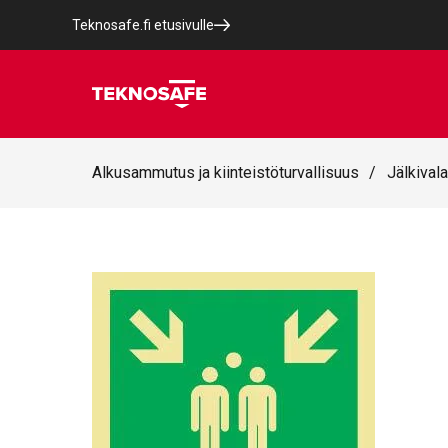
Teknosafe.fi etusivulle
Alkusammutus ja kiinteistöturvallisuus
/
Jälkivala