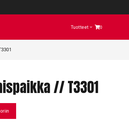
Tuotteet
0
 T3301
ispaikka // T3301
oriin