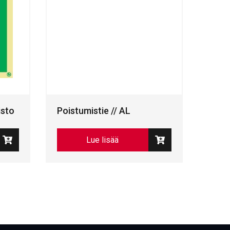
isto
Poistumistie // AL
Lue lisää