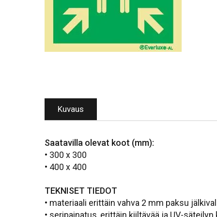
Kuvaus
Saatavilla olevat koot (mm):
• 300 x 300
• 400 x 400
TEKNISET TIEDOT
• materiaali erittäin vahva 2 mm paksu jälkiva
• seripainatus, erittäin kiiltävää ja UV-säteily