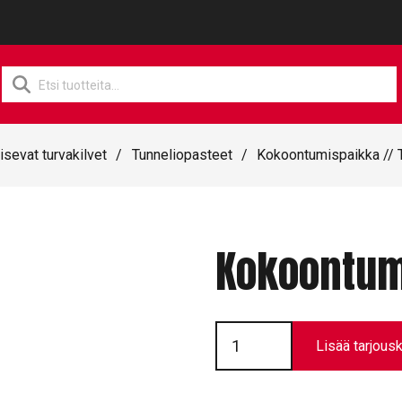
Products
search
isevat turvakilvet
/
Tunneliopasteet
/
Kokoontumispaikka //
Kokoontum
Kokoontumispaikka
//
Lisää tarjousk
T3301
määrä