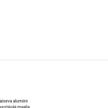
laiseva alumiini
n kestävää maalia