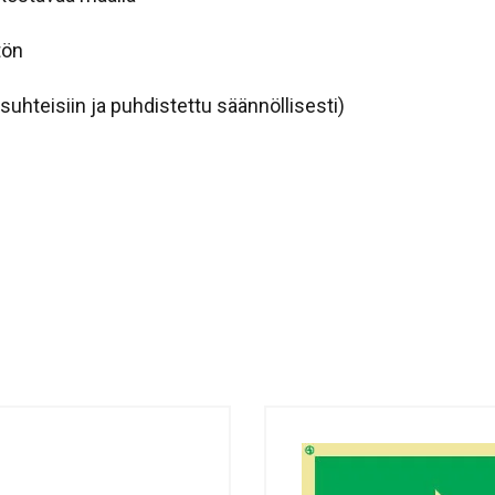
tön
osuhteisiin ja puhdistettu säännöllisesti)