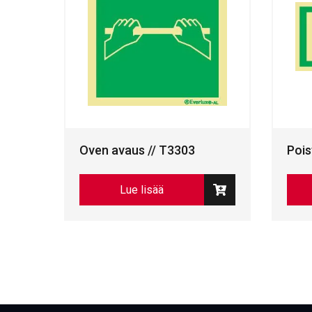
Oven avaus // T3303
Pois
Lue lisää