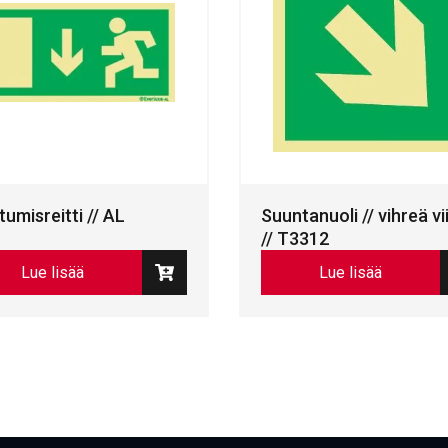
tumisreitti // AL
Suuntanuoli // vihreä vi
// T3312
Lue lisää
Lue lisää