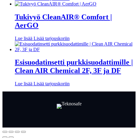
Tukivyö CleanAIR® Comfort |
AerGO
Lue lisää
Lisää tarjouskoriin
Esisuodatinsetti purkkisuodattimille |
Clean AIR Chemical 2F, 3F ja DF
Lue lisää
Lisää tarjouskoriin
Facebook
LinkedIn
LinkedIn