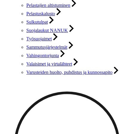
Pelastajien altistuminen
Pelastuskalusto
Sulkutulpat
Suojalaukut NANUK
Työsuojaimet
Sammutusjärjestelmät
Vahingontorjunta
Valaisimet ja virtalähteet
Varusteiden huolto, puhdistus ja kunnossapito