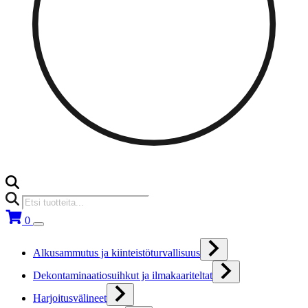
Products
search
0
Alkusammutus ja kiinteistöturvallisuus
Dekontaminaatiosuihkut ja ilmakaariteltat
Harjoitusvälineet