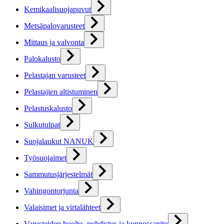
Kemikaalisuojapuvut
Metsäpalovarusteet
Mittaus ja valvonta
Palokalusto
Pelastajan varusteet
Pelastajien altistuminen
Pelastuskalusto
Sulkutulpat
Suojalaukut NANUK
Työsuojaimet
Sammutusjärjestelmät
Vahingontorjunta
Valaisimet ja virtalähteet
Varusteiden huolto, puhdistus ja kunnossapito