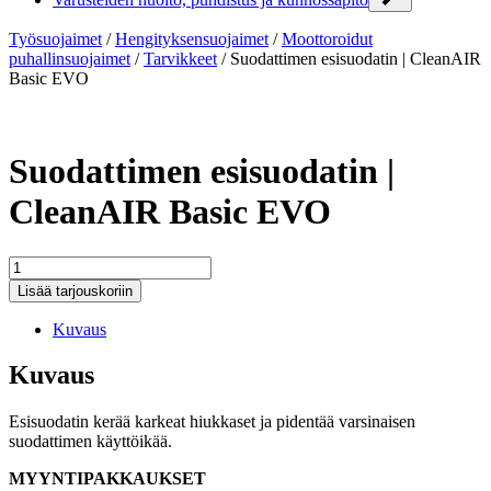
Työsuojaimet
/
Hengityksensuojaimet
/
Moottoroidut
puhallinsuojaimet
/
Tarvikkeet
/
Suodattimen esisuodatin | CleanAIR
Basic EVO
Suodattimen esisuodatin |
CleanAIR Basic EVO
Suodattimen
esisuodatin
Lisää tarjouskoriin
|
CleanAIR
Kuvaus
Basic
EVO
Kuvaus
määrä
Esisuodatin kerää karkeat hiukkaset ja pidentää varsinaisen
suodattimen käyttöikää.
MYYNTIPAKKAUKSET