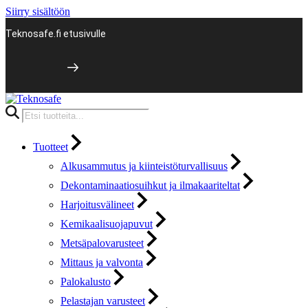
Siirry sisältöön
Teknosafe.fi etusivulle
Products
search
Tuotteet
Alkusammutus ja kiinteistöturvallisuus
Dekontaminaatiosuihkut ja ilmakaariteltat
Harjoitusvälineet
Kemikaalisuojapuvut
Metsäpalovarusteet
Mittaus ja valvonta
Palokalusto
Pelastajan varusteet