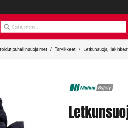
Products
search
oidut puhallinsuojaimet
/
Tarvikkeet
/
Letkunsuoja, liekinkes
Letkunsuoj