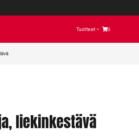
Tuotteet
0
tävä
a, liekinkestävä