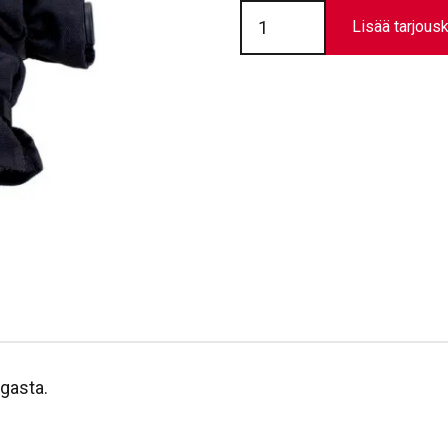
Letkunsuoja,
liekinkestävä
Lisää tarjousk
määrä
ngasta.