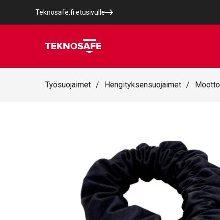
Teknosafe.fi etusivulle
Työsuojaimet
/
Hengityksensuojaimet
/
Moottor