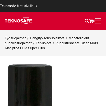
Teknosafe.fi etusivulle
0
Työsuojaimet
/
Hengityksensuojaimet
/
Moottoroidut
puhallinsuojaimet
/
Tarvikkeet
/
Puhdistusneste CleanAIR®
Klar-pilot Fluid Super Plus