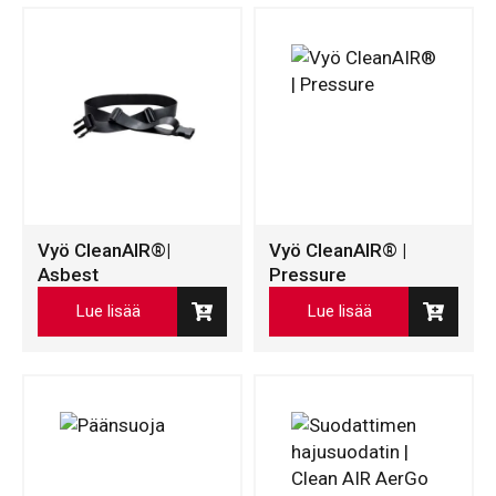
Vyö CleanAIR®|
Vyö CleanAIR® |
Asbest
Pressure
Lue lisää
Lue lisää