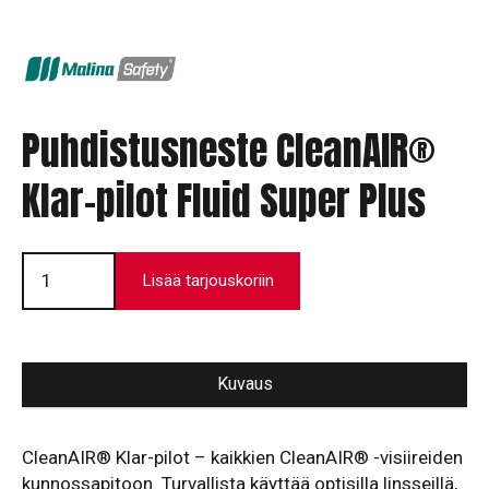
Puhdistusneste CleanAIR®
Klar-pilot Fluid Super Plus
Puhdistusneste
CleanAIR®
Lisää tarjouskoriin
Klar-
pilot
Fluid
Super
Plus
määrä
Kuvaus
CleanAIR® Klar-pilot – kaikkien CleanAIR® -visiireiden
kunnossapitoon. Turvallista käyttää optisilla linsseillä,