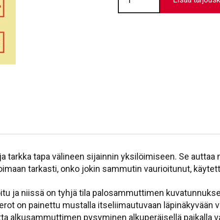
-
Pikapaloposti
//
T0655
määrä
tarkka tapa välineen sijainnin yksilöimiseen. Se auttaa 
oimaan tarkasti, onko jokin sammutin vaurioitunut, käytett
itu ja niissä on tyhjä tila palosammuttimen kuvatunnuk
erot on painettu mustalla itseliimautuvaan läpinäkyvään 
otta alkusammuttimen pysyminen alkuperäisellä paikalla v