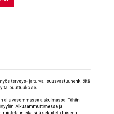
myös terveys- ja turvallisuusvastuuhenkilöitä
y tai puuttuuko se.
sen alla vasemmassa alakulmassa. Tähän
vinyyliin. Alkusammuttimessa ja
armistetaan eikä sitä sekoiteta toiseen