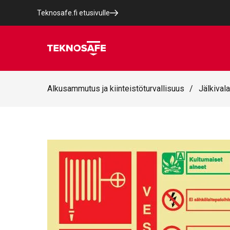
Teknosafe.fi etusivulle
Alkusammutus ja kiinteistöturvallisuus
/
Jälkivala