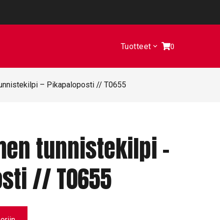
Tuotteet
0
nnistekilpi – Pikapaloposti // T0655
n tunnistekilpi –
sti // T0655
oriin