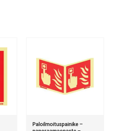
Paloilmoituspainike –
panoraamaopaste –