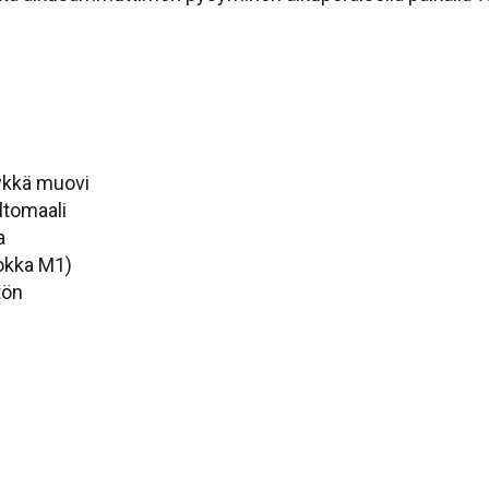
äykkä muovi
ltomaali
a
okka M1)
tön