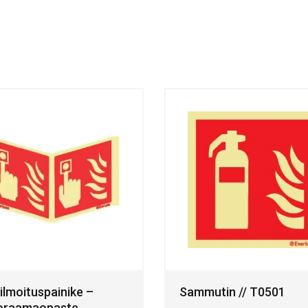
ilmoituspainike –
Sammutin // T0501
oraamaopaste