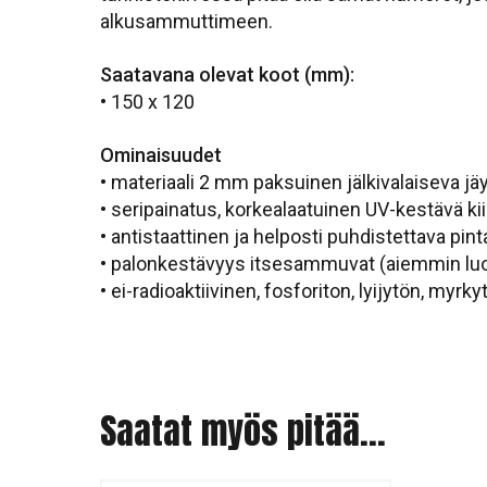
alkusammuttimeen.
Saatavana olevat koot (mm):
• 150 x 120
Ominaisuudet
• materiaali 2 mm paksuinen jälkivalaiseva j
• seripainatus, korkealaatuinen UV-kestävä kii
• antistaattinen ja helposti puhdistettava pint
• palonkestävyys itsesammuvat (aiemmin lu
• ei-radioaktiivinen, fosforiton, lyijytön, myrky
Saatat myös pitää...