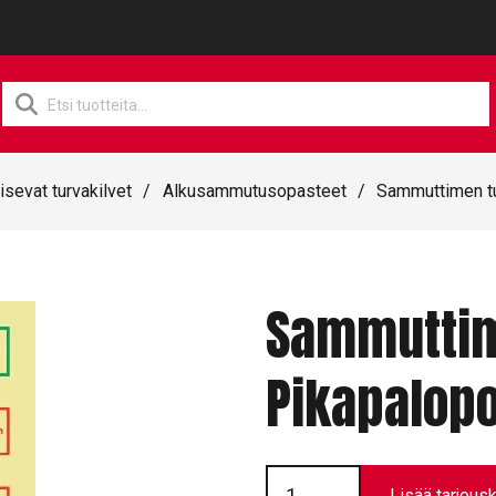
Products
search
isevat turvakilvet
/
Alkusammutusopasteet
/
Sammuttimen tu
Sammuttime
Pikapalopo
Sammuttimen
tunnistekilpi
Lisää tarjousk