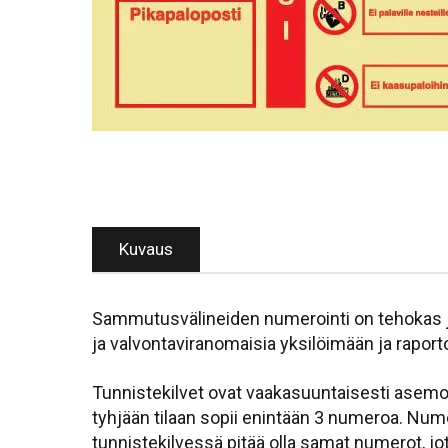
Kuvaus
Sammutusvälineiden numerointi on tehokas ja 
ja valvontaviranomaisia yksilöimään ja raport
Tunnistekilvet ovat vaakasuuntaisesti asemo
tyhjään tilaan sopii enintään 3 numeroa. Num
tunnistekilvessä pitää olla samat numerot, j