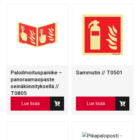
Paloilmoituspainike –
Sammutin // T0501
panoraamaopaste
seinäkiinnityksellä //
T0805
Lue lisää
Lue lisää