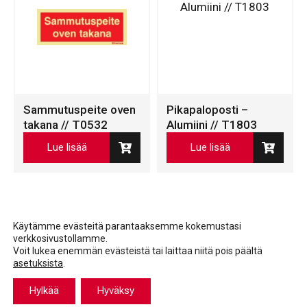
Sammutuspeite oven
Pikapaloposti –
takana // T0532
Alumiini // T1803
Lue lisää
Lue lisää
Käytämme evästeitä parantaaksemme kokemustasi
verkkosivustollamme.
Voit lukea enemmän evästeistä tai laittaa niitä pois päältä
asetuksista
.
Facebook
LinkedIn
LinkedIn
Hylkää
Hyväksy