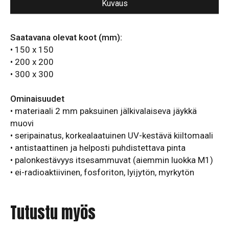
Kuvaus
Saatavana olevat koot (mm):
• 150 x 150
• 200 x 200
• 300 x 300
Ominaisuudet
• materiaali 2 mm paksuinen jälkivalaiseva jäykkä
muovi
• seripainatus, korkealaatuinen UV-kestävä kiiltomaali
• antistaattinen ja helposti puhdistettava pinta
• palonkestävyys itsesammuvat (aiemmin luokka M1)
• ei-radioaktiivinen, fosforiton, lyijytön, myrkytön
Tutustu myös