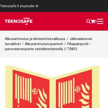
Teknosafe.fi etusivulle
0
Alkusammutus ja kiinteistöturvallisuus
/
Jälkivalaisevat
turvakilvet
/
Alkusammutusopasteet
/
Pikapaloposti –
panoraamaopaste seinäkiinnityksellä // T0803