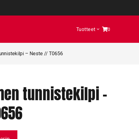
Tuotteet
0
nnistekilpi – Neste // T0656
n tunnistekilpi –
0656
oriin