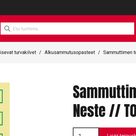
Products
search
isevat turvakilvet
/
Alkusammutusopasteet
/
Sammuttimen tu
Sammuttime
Neste // T
Sammuttimen
tunnistekilpi
Lisää tarjousk