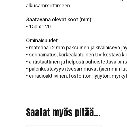
alkusammuttimeen.
Saatavana olevat koot (mm):
• 150 x 120
Ominaisuudet
• materiaali 2 mm paksuinen jälkivalaiseva j
• seripainatus, korkealaatuinen UV-kestävä kii
• antistaattinen ja helposti puhdistettava pint
• palonkestävyys itsesammuvat (aiemmin lu
• ei-radioaktiivinen, fosforiton, lyijytön, myrky
Saatat myös pitää...