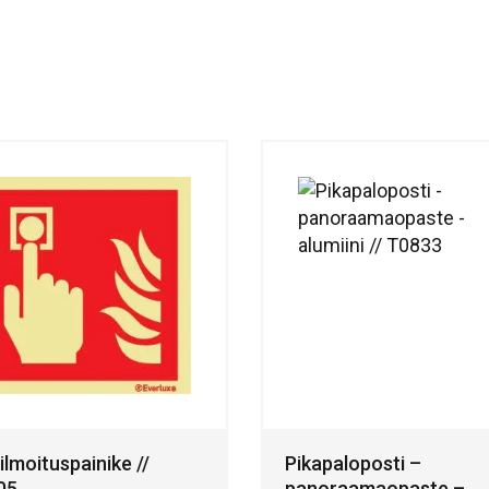
ilmoituspainike //
Pikapaloposti –
05
panoraamaopaste –