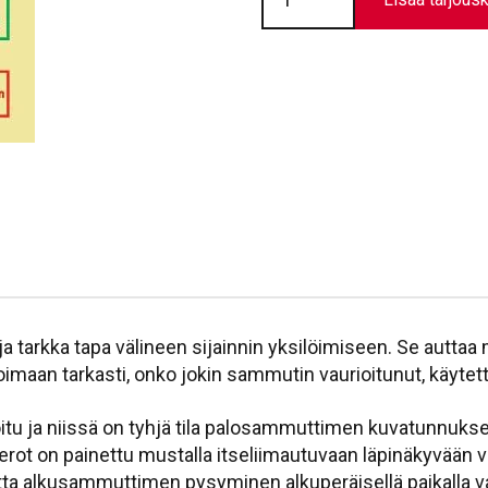
-
Neste
//
T0656
määrä
tarkka tapa välineen sijainnin yksilöimiseen. Se auttaa 
oimaan tarkasti, onko jokin sammutin vaurioitunut, käytett
itu ja niissä on tyhjä tila palosammuttimen kuvatunnuk
erot on painettu mustalla itseliimautuvaan läpinäkyvään 
otta alkusammuttimen pysyminen alkuperäisellä paikalla v