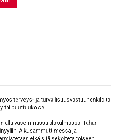
myös terveys- ja turvallisuusvastuuhenkilöitä
y tai puuttuuko se.
sen alla vasemmassa alakulmassa. Tähän
vinyyliin. Alkusammuttimessa ja
armistetaan eikä sitä sekoiteta toiseen