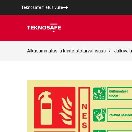
Teknosafe.fi etusivulle
Alkusammutus ja kiinteistöturvallisuus
/
Jälkivala