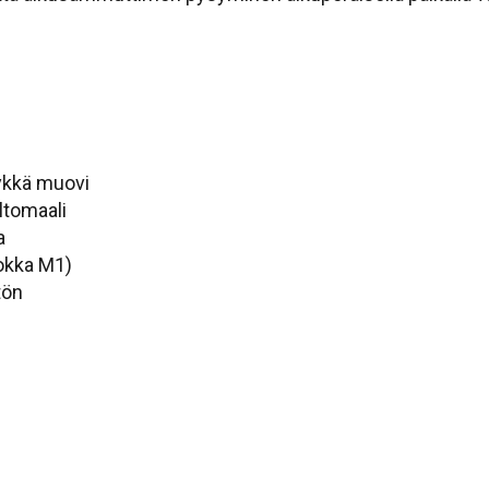
äykkä muovi
ltomaali
a
okka M1)
tön