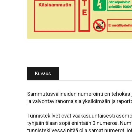
Kuvaus
Sammutusvälineiden numerointi on tehokas ja 
ja valvontaviranomaisia yksilöimään ja raport
Tunnistekilvet ovat vaakasuuntaisesti asemo
tyhjään tilaan sopii enintään 3 numeroa. Num
tunnistekilvessä pitää olla samat numerot, j