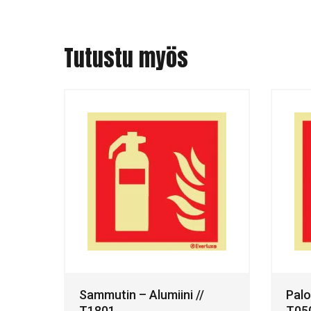
Tutustu myös
Sammutin – Alumiini //
Palo
T1801
T05