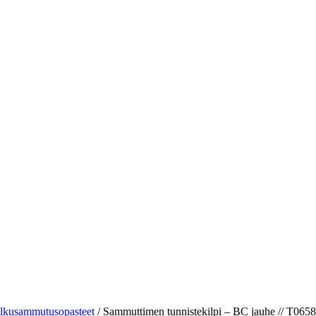
lkusammutusopasteet
/
Sammuttimen tunnistekilpi – BC jauhe // T0658