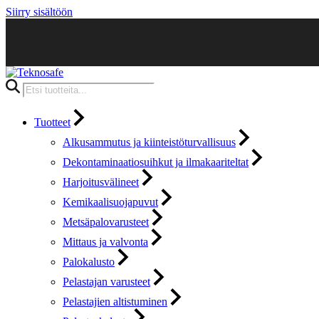
Siirry sisältöön
Products
search
Tuotteet
Alkusammutus ja kiinteistöturvallisuus
Dekontaminaatiosuihkut ja ilmakaariteltat
Harjoitusvälineet
Kemikaalisuojapuvut
Metsäpalovarusteet
Mittaus ja valvonta
Palokalusto
Pelastajan varusteet
Pelastajien altistuminen