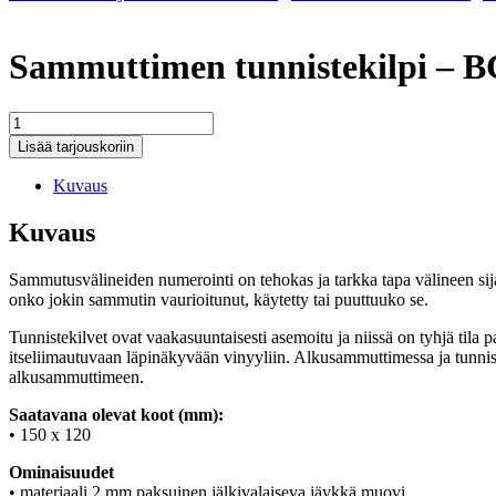
Sammuttimen tunnistekilpi – BC
Sammuttimen
tunnistekilpi
Lisää tarjouskoriin
-
BC
Kuvaus
jauhe
//
Kuvaus
T0658
määrä
Sammutusvälineiden numerointi on tehokas ja tarkka tapa välineen sija
onko jokin sammutin vaurioitunut, käytetty tai puuttuuko se.
Tunnistekilvet ovat vaakasuuntaisesti asemoitu ja niissä on tyhjä ti
itseliimautuvaan läpinäkyvään vinyyliin. Alkusammuttimessa ja tunnist
alkusammuttimeen.
Saatavana olevat koot (mm):
• 150 x 120
Ominaisuudet
• materiaali 2 mm paksuinen jälkivalaiseva jäykkä muovi