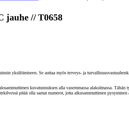
 jauhe // T0658
innin yksilöimiseen. Se auttaa myös terveys- ja turvallisuusvastuuhenki
la palosammuttimen kuvatunnuksen alla vasemmassa alakulmassa. Tähän t
ekilvessä pitää olla samat numerot, jotta alkusammuttimen pysyminen alk