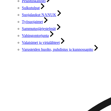
Pelastuskalusto
Sulkutulpat
Suojalaukut NANUK
Työsuojaimet
Sammutusjärjestelmät
Vahingontorjunta
Valaisimet ja virtalähteet
Varusteiden huolto, puhdistus ja kunnossapito