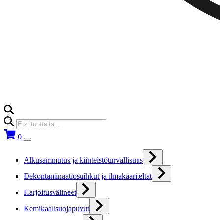
Products
search
0
Alkusammutus ja kiinteistöturvallisuus
Dekontaminaatiosuihkut ja ilmakaariteltat
Harjoitusvälineet
Kemikaalisuojapuvut