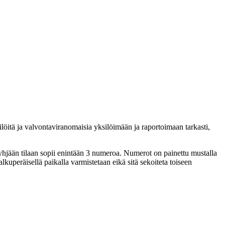
löitä ja valvontaviranomaisia yksilöimään ja raportoimaan tarkasti,
yhjään tilaan sopii enintään 3 numeroa. Numerot on painettu mustalla
uperäisellä paikalla varmistetaan eikä sitä sekoiteta toiseen