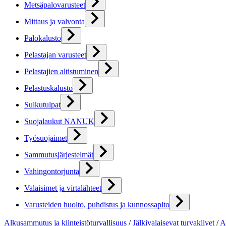
Metsäpalovarusteet
Mittaus ja valvonta
Palokalusto
Pelastajan varusteet
Pelastajien altistuminen
Pelastuskalusto
Sulkutulpat
Suojalaukut NANUK
Työsuojaimet
Sammutusjärjestelmät
Vahingontorjunta
Valaisimet ja virtalähteet
Varusteiden huolto, puhdistus ja kunnossapito
Alkusammutus ja kiinteistöturvallisuus
/
Jälkivalaisevat turvakilvet
/
A