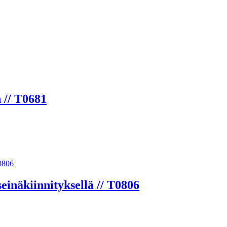
 // T0681
inäkiinnityksellä // T0806