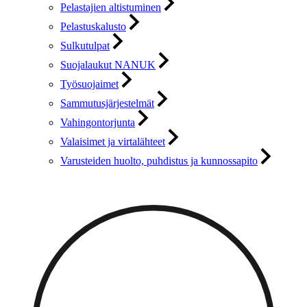
Pelastajien altistuminen
Pelastuskalusto
Sulkutulpat
Suojalaukut NANUK
Työsuojaimet
Sammutusjärjestelmät
Vahingontorjunta
Valaisimet ja virtalähteet
Varusteiden huolto, puhdistus ja kunnossapito