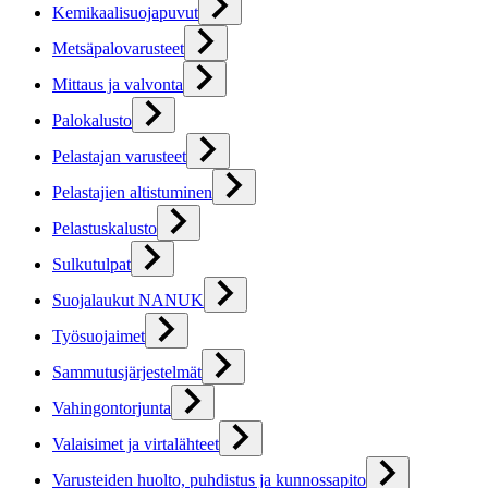
Kemikaalisuojapuvut
Metsäpalovarusteet
Mittaus ja valvonta
Palokalusto
Pelastajan varusteet
Pelastajien altistuminen
Pelastuskalusto
Sulkutulpat
Suojalaukut NANUK
Työsuojaimet
Sammutusjärjestelmät
Vahingontorjunta
Valaisimet ja virtalähteet
Varusteiden huolto, puhdistus ja kunnossapito