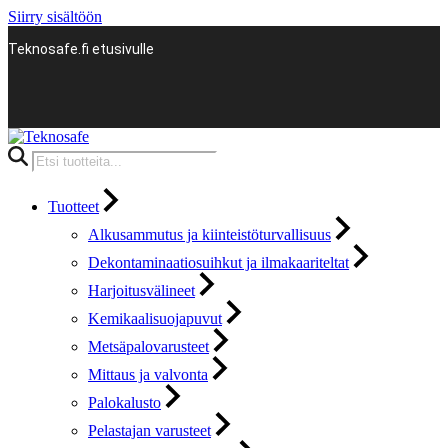
Siirry sisältöön
Teknosafe.fi etusivulle
Products
search
Tuotteet
Alkusammutus ja kiinteistöturvallisuus
Dekontaminaatiosuihkut ja ilmakaariteltat
Harjoitusvälineet
Kemikaalisuojapuvut
Metsäpalovarusteet
Mittaus ja valvonta
Palokalusto
Pelastajan varusteet