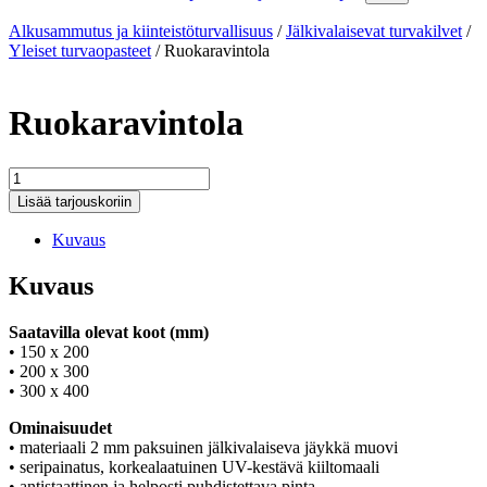
Alkusammutus ja kiinteistöturvallisuus
/
Jälkivalaisevat turvakilvet
/
Yleiset turvaopasteet
/
Ruokaravintola
Ruokaravintola
Ruokaravintola
määrä
Lisää tarjouskoriin
Kuvaus
Kuvaus
Saatavilla olevat koot (mm)
• 150 x 200
• 200 x 300
• 300 x 400
Ominaisuudet
• materiaali 2 mm paksuinen jälkivalaiseva jäykkä muovi
• seripainatus, korkealaatuinen UV-kestävä kiiltomaali
• antistaattinen ja helposti puhdistettava pinta