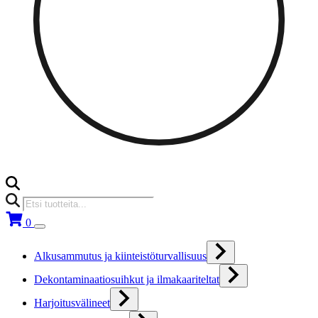
Products
search
0
Alkusammutus ja kiinteistöturvallisuus
Dekontaminaatiosuihkut ja ilmakaariteltat
Harjoitusvälineet