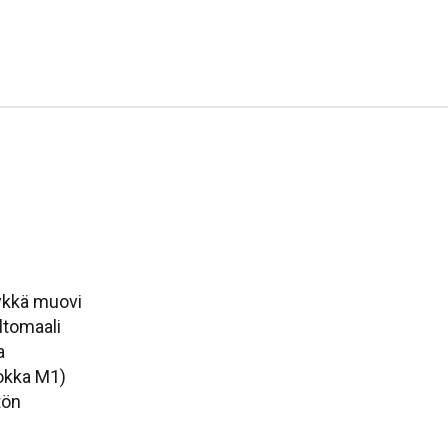
äykkä muovi
ltomaali
a
okka M1)
tön