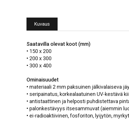
Kuvaus
Saatavilla olevat koot (mm)
• 150 x 200
• 200 x 300
• 300 x 400
Ominaisuudet
• materiaali 2 mm paksuinen jälkivalaiseva j
• seripainatus, korkealaatuinen UV-kestävä kii
• antistaattinen ja helposti puhdistettava pint
• palonkestävyys itsesammuvat (aiemmin lu
• ei-radioaktiivinen, fosforiton, lyijytön, myrky