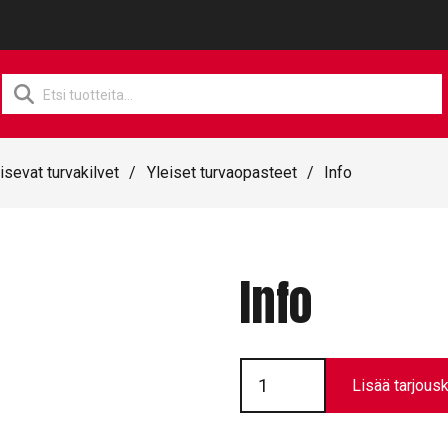
Products
search
isevat turvakilvet
/
Yleiset turvaopasteet
/
Info
Info
Info
määrä
Lisää tarjousk