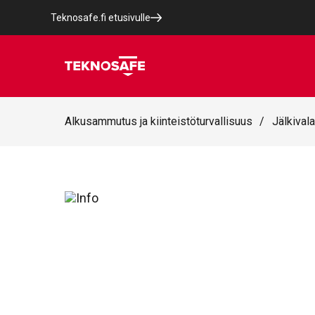
Teknosafe.fi etusivulle
Alkusammutus ja kiinteistöturvallisuus
/
Jälkivala