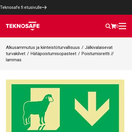
Teknosafe.fi etusivulle
0
Alkusammutus ja kiinteistöturvallisuus
/
Jälkivalaisevat
turvakilvet
/
Hätäpoistumisopasteet
/
Poistumisreitti //
lammas