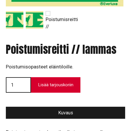
Poistumisreitti // lammas
Poistumisopasteet eläintiloille.
Poistumisreitti
//
Lisää tarjouskoriin
lammas
määrä
Kuvaus