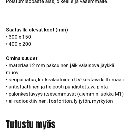
Poistumisopaste alas, oikealle ja vasemmalle.
Saatavilla olevat koot (mm)
• 300 x 150
• 400 x 200
Ominaisuudet
• materiaali 2 mm paksuinen jälkivalaiseva jäykkä
muovi
• seripainatus, korkealaatuinen UV-kestävä kiiltomaali
• antistaattinen ja helposti puhdistettava pinta
• palonkestävyys itsesammuvat (aiemmin luokka M1)
• ei-radioaktiivinen, fosforiton, lyijytön, myrkytön
Tutustu myös