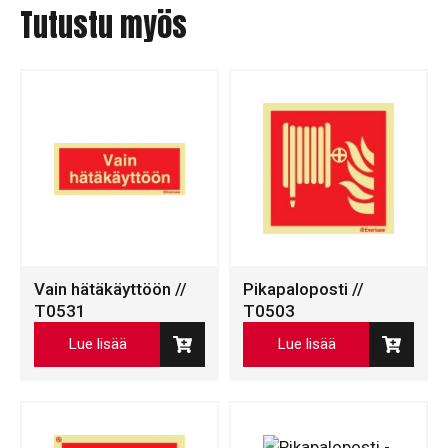
Tutustu myös
Vain hätäkäyttöön //
Pikapaloposti //
T0531
T0503
Lue lisää
Lue lisää