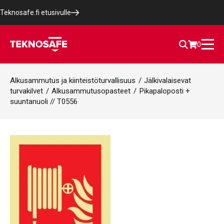
Teknosafe.fi etusivulle
0
Alkusammutus ja kiinteistöturvallisuus
/
Jälkivalaisevat
turvakilvet
/
Alkusammutusopasteet
/
Pikapaloposti +
suuntanuoli // T0556