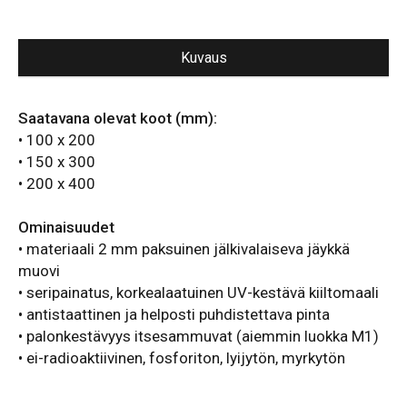
T0556
määrä
Kuvaus
Saatavana olevat koot (mm):
• 100 x 200
• 150 x 300
• 200 x 400
Ominaisuudet
• materiaali 2 mm paksuinen jälkivalaiseva jäykkä
muovi
• seripainatus, korkealaatuinen UV-kestävä kiiltomaali
• antistaattinen ja helposti puhdistettava pinta
• palonkestävyys itsesammuvat (aiemmin luokka M1)
• ei-radioaktiivinen, fosforiton, lyijytön, myrkytön