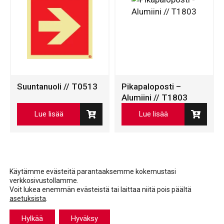
Suuntanuoli // T0513
Pikapaloposti –
Alumiini // T1803
Lue lisää
Lue lisää
Käytämme evästeitä parantaaksemme kokemustasi
verkkosivustollamme.
Voit lukea enemmän evästeistä tai laittaa niitä pois päältä
asetuksista
.
Facebook
LinkedIn
LinkedIn
Hylkää
Hyväksy