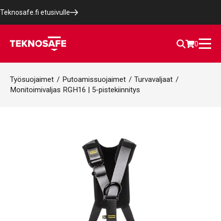
Teknosafe.fi etusivulle
0
Työsuojaimet
/
Putoamissuojaimet
/
Turvavaljaat
/
Monitoimivaljas RGH16 | 5-pistekiinnitys