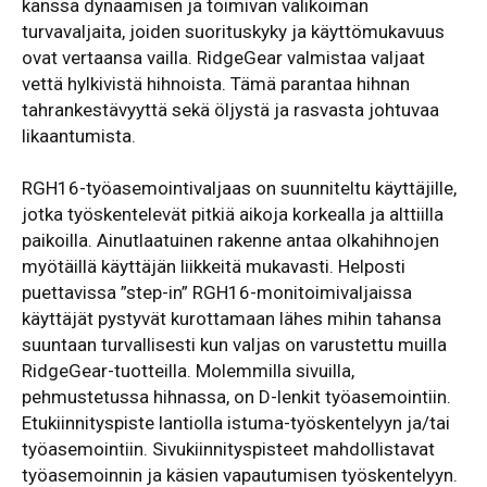
kanssa dynaamisen ja toimivan valikoiman
turvavaljaita, joiden suorituskyky ja käyttömukavuus
ovat vertaansa vailla. RidgeGear valmistaa valjaat
vettä hylkivistä hihnoista. Tämä parantaa hihnan
tahrankestävyyttä sekä öljystä ja rasvasta johtuvaa
likaantumista.
RGH16-työasemointivaljaas on suunniteltu käyttäjille,
jotka työskentelevät pitkiä aikoja korkealla ja alttiilla
paikoilla. Ainutlaatuinen rakenne antaa olkahihnojen
myötäillä käyttäjän liikkeitä mukavasti. Helposti
puettavissa ”step-in” RGH16-monitoimivaljaissa
käyttäjät pystyvät kurottamaan lähes mihin tahansa
suuntaan turvallisesti kun valjas on varustettu muilla
RidgeGear-tuotteilla. Molemmilla sivuilla,
pehmustetussa hihnassa, on D-lenkit työasemointiin.
Etukiinnityspiste lantiolla istuma-työskentelyyn ja/tai
työasemointiin. Sivukiinnityspisteet mahdollistavat
työasemoinnin ja käsien vapautumisen työskentelyyn.