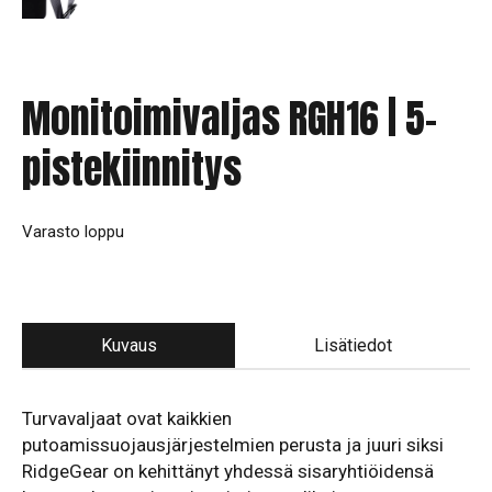
Monitoimivaljas RGH16 | 5-
pistekiinnitys
Varasto loppu
Kuvaus
Lisätiedot
Turvavaljaat ovat kaikkien
putoamissuojausjärjestelmien perusta ja juuri siksi
RidgeGear on kehittänyt yhdessä sisaryhtiöidensä