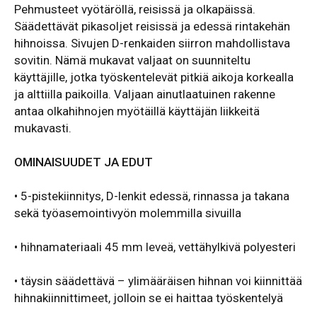
Pehmusteet vyötäröllä, reisissä ja olkapäissä.
Säädettävät pikasoljet reisissä ja edessä rintakehän
hihnoissa. Sivujen D-renkaiden siirron mahdollistava
sovitin. Nämä mukavat valjaat on suunniteltu
käyttäjille, jotka työskentelevät pitkiä aikoja korkealla
ja alttiilla paikoilla. Valjaan ainutlaatuinen rakenne
antaa olkahihnojen myötäillä käyttäjän liikkeitä
mukavasti.
OMINAISUUDET JA EDUT
• 5-pistekiinnitys, D-lenkit edessä, rinnassa ja takana
sekä työasemointivyön molemmilla sivuilla
• hihnamateriaali 45 mm leveä, vettähylkivä polyesteri
• täysin säädettävä – ylimääräisen hihnan voi kiinnittää
hihnakiinnittimeet, jolloin se ei haittaa työskentelyä