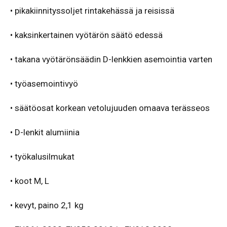
• pikakiinnityssoljet rintakehässä ja reisissä
• kaksinkertainen vyötärön säätö edessä
• takana vyötärönsäädin D-lenkkien asemointia varten
• työasemointivyö
• säätöosat korkean vetolujuuden omaava terässeos
• D-lenkit alumiinia
• työkalusilmukat
• koot M, L
• kevyt, paino 2,1 kg