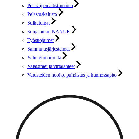
Pelastajien altistuminen
Pelastuskalusto
Sulkutulpat
Suojalaukut NANUK
Työsuojaimet
Sammutusjärjestelmät
Vahingontorjunta
Valaisimet ja virtalähteet
Varusteiden huolto, puhdistus ja kunnossapito