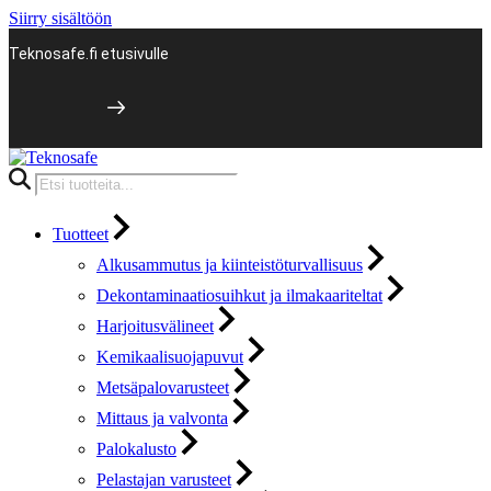
Siirry sisältöön
Teknosafe.fi etusivulle
Products
search
Tuotteet
Alkusammutus ja kiinteistöturvallisuus
Dekontaminaatiosuihkut ja ilmakaariteltat
Harjoitusvälineet
Kemikaalisuojapuvut
Metsäpalovarusteet
Mittaus ja valvonta
Palokalusto
Pelastajan varusteet