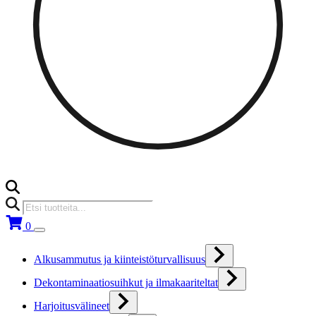
Products
search
0
Alkusammutus ja kiinteistöturvallisuus
Dekontaminaatiosuihkut ja ilmakaariteltat
Harjoitusvälineet