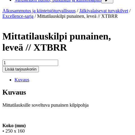
Alkusammutus ja kiinteistöturvallisuus
/
Jälkivalaisevat turvakilvet
/
Excellence-sarja
/
Mittatilauskilpi punainen, leveä // XTBRR
Mittatilauskilpi punainen,
leveä // XTBRR
Mittatilauskilpi
punainen,
Lisää tarjouskoriin
leveä
//
Kuvaus
XTBRR
määrä
Kuvaus
Mittatilauksille soveltuva punainen kilpipohja
Koko (mm)
• 250 x 160