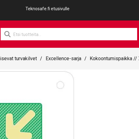
Teknosafe.fi etusivulle
Products
search
isevat turvakilvet
/
Excellence-sarja
/
Kokoontumispaikka //