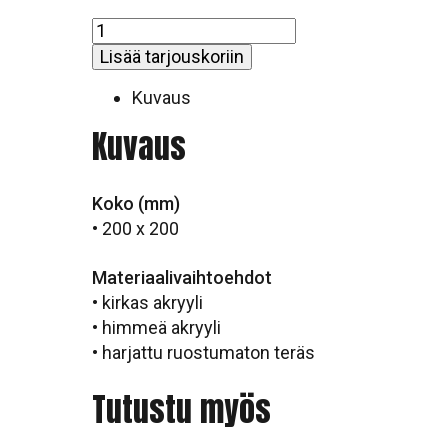
Kokoontumispaikka
//
Lisää tarjouskoriin
XU052
määrä
Kuvaus
Kuvaus
Koko (mm)
• 200 x 200
Materiaalivaihtoehdot
• kirkas akryyli
• himmeä akryyli
• harjattu ruostumaton teräs
Tutustu myös