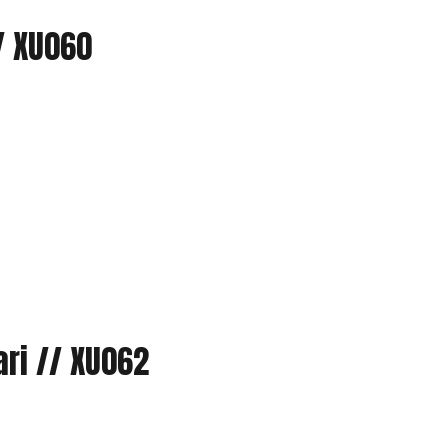
/ XU060
ari // XU062