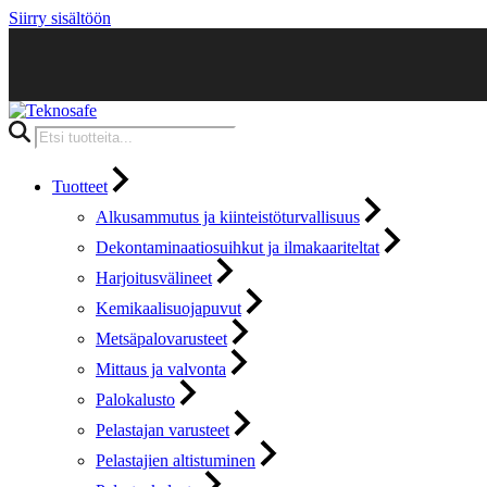
Siirry sisältöön
Products
search
Tuotteet
Alkusammutus ja kiinteistöturvallisuus
Dekontaminaatiosuihkut ja ilmakaariteltat
Harjoitusvälineet
Kemikaalisuojapuvut
Metsäpalovarusteet
Mittaus ja valvonta
Palokalusto
Pelastajan varusteet
Pelastajien altistuminen