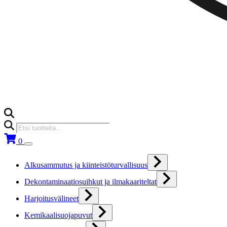
Products
search
0
Alkusammutus ja kiinteistöturvallisuus
Dekontaminaatiosuihkut ja ilmakaariteltat
Harjoitusvälineet
Kemikaalisuojapuvut