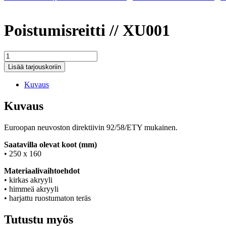
Poistumisreitti // XU001
Poistumisreitti
//
Lisää tarjouskoriin
XU001
määrä
Kuvaus
Kuvaus
Euroopan neuvoston direktiivin 92/58/ETY mukainen.
Saatavilla olevat koot (mm)
• 250 x 160
Materiaalivaihtoehdot
• kirkas akryyli
• himmeä akryyli
• harjattu ruostumaton teräs
Tutustu myös