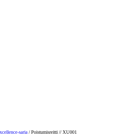
xcellence-sarja
/
Poistumisreitti // XU001