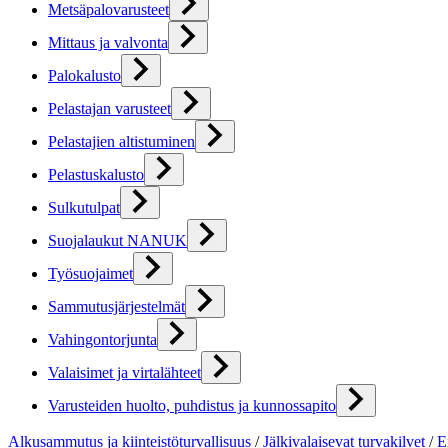
Metsäpalovarusteet
Mittaus ja valvonta
Palokalusto
Pelastajan varusteet
Pelastajien altistuminen
Pelastuskalusto
Sulkutulpat
Suojalaukut NANUK
Työsuojaimet
Sammutusjärjestelmät
Vahingontorjunta
Valaisimet ja virtalähteet
Varusteiden huolto, puhdistus ja kunnossapito
Alkusammutus ja kiinteistöturvallisuus
/
Jälkivalaisevat turvakilvet
/
E