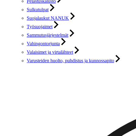
Pelastuskalusto
Sulkutulpat
Suojalaukut NANUK
Työsuojaimet
Sammutusjärjestelmät
Vahingontorjunta
Valaisimet ja virtalähteet
Varusteiden huolto, puhdistus ja kunnossapito