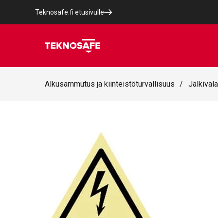
Teknosafe.fi etusivulle
Alkusammutus ja kiinteistöturvallisuus
/
Jälkivala