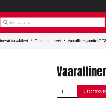
Products
search
isevat turvakilvet
/
Tunneliopasteet
/
Vaarallinen jännite // 
Vaaralline
Vaarallinen
jännite
Lisää tarjousk
//
T3401
määrä