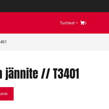
Tuotteet
0
T3401
n jännite // T3401
oriin