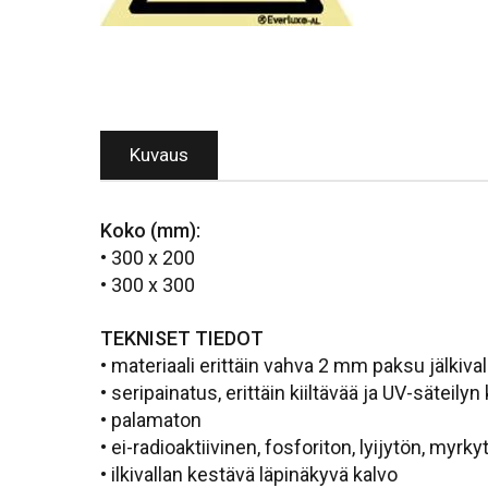
Kuvaus
Koko (mm):
• 300 x 200
• 300 x 300
TEKNISET TIEDOT
• materiaali erittäin vahva 2 mm paksu jälkiva
• seripainatus, erittäin kiiltävää ja UV-säteily
• palamaton
• ei-radioaktiivinen, fosforiton, lyijytön, myrky
• ilkivallan kestävä läpinäkyvä kalvo