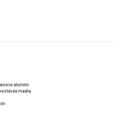
laiseva alumiini
n kestävää maalia
tön