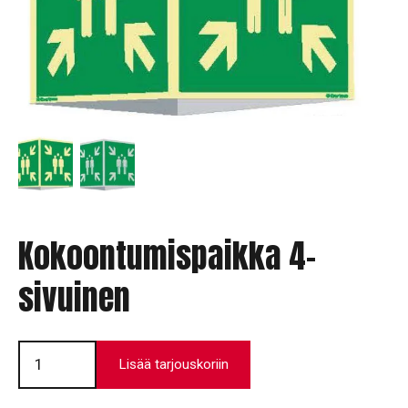
Kokoontumispaikka 4-
sivuinen
Kokoontumispaikka
4-
Lisää tarjouskoriin
sivuinen
määrä