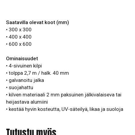
Saatavilla olevat koot (mm)
• 300 x 300
• 400 x 400
• 600 x 600
Ominaisuudet
• 4-sivuinen kilpi
• tolppa 2,7 m / halk. 40 mm
• galvanoitu jalka
• suojahattu
• kilven materiaali 2 mm paksuinen jälkivalaiseva tai
heijastava alumiini
• kestää hyvin kosteutta, UV-säteilyä, likaa ja suoloja
Tutustu myös