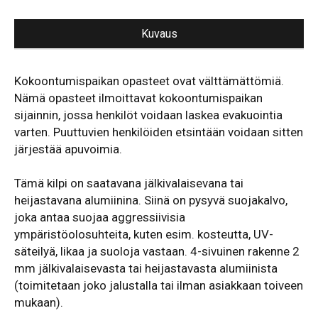
Kuvaus
Kokoontumispaikan opasteet ovat välttämättömiä.
Nämä opasteet ilmoittavat kokoontumispaikan
sijainnin, jossa henkilöt voidaan laskea evakuointia
varten. Puuttuvien henkilöiden etsintään voidaan sitten
järjestää apuvoimia.
Tämä kilpi on saatavana jälkivalaisevana tai
heijastavana alumiinina. Siinä on pysyvä suojakalvo,
joka antaa suojaa aggressiivisia
ympäristöolosuhteita, kuten esim. kosteutta, UV-
säteilyä, likaa ja suoloja vastaan. 4-sivuinen rakenne 2
mm jälkivalaisevasta tai heijastavasta alumiinista
(toimitetaan joko jalustalla tai ilman asiakkaan toiveen
mukaan).