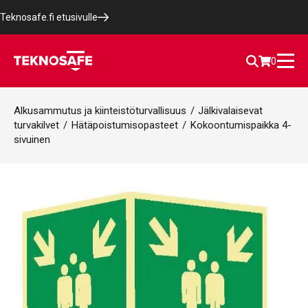
Teknosafe.fi etusivulle
0
Alkusammutus ja kiinteistöturvallisuus
/
Jälkivalaisevat
turvakilvet
/
Hätäpoistumisopasteet
/
Kokoontumispaikka 4-
sivuinen