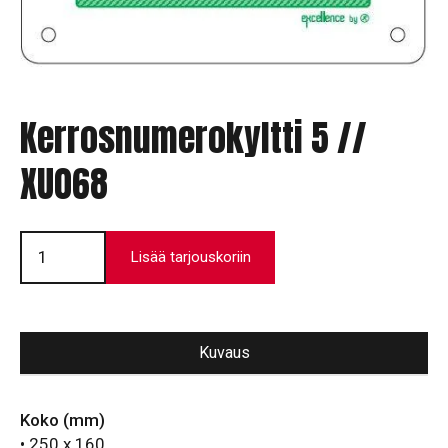
Kerrosnumerokyltti 5 //
XU068
Kerrosnumerokyltti
5
Lisää tarjouskoriin
//
XU068
määrä
Kuvaus
Koko (mm)
• 250 x 160