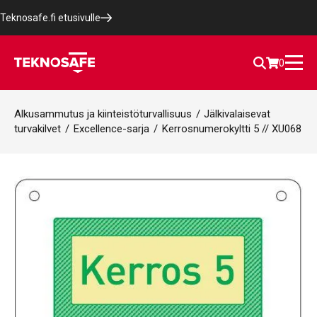
Teknosafe.fi etusivulle
0
Alkusammutus ja kiinteistöturvallisuus
/
Jälkivalaisevat
turvakilvet
/
Excellence-sarja
/
Kerrosnumerokyltti 5 // XU068