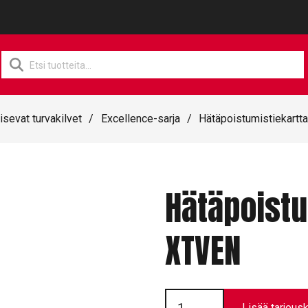
Products
search
isevat turvakilvet
/
Excellence-sarja
/
Hätäpoistumistiekartt
Hätäpoistu
XTVEN
Hätäpoistumistiekartta
//
Lisää tarjousk