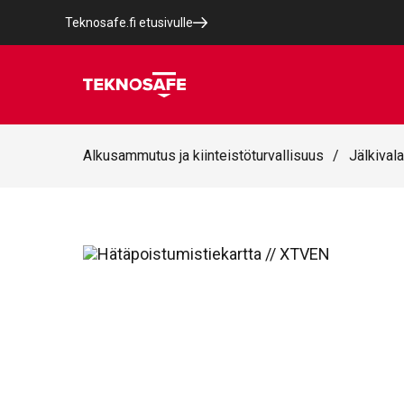
Teknosafe.fi etusivulle
Alkusammutus ja kiinteistöturvallisuus
/
Jälkivala