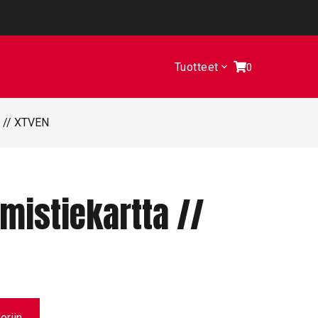
Tuotteet
0
a // XTVEN
mistiekartta //
oriin