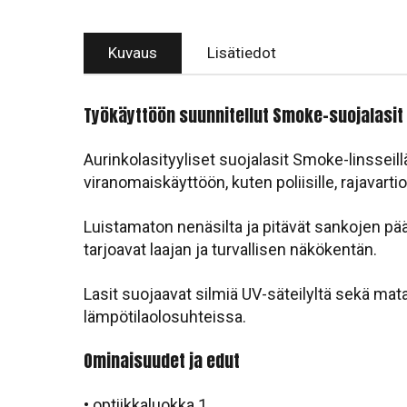
Kuvaus
Lisätiedot
Työkäyttöön suunnitellut Smoke-suojalasit v
Aurinkolasityyliset suojalasit Smoke-linssei
viranomaiskäyttöön, kuten poliisille, rajavarti
Luistamaton nenäsilta ja pitävät sankojen p
tarjoavat laajan ja turvallisen näkökentän.
Lasit suojaavat silmiä UV-säteilyltä sekä mat
lämpötilaolosuhteissa.
Ominaisuudet ja edut
• optiikkaluokka 1