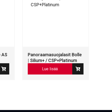
e AS
Panoraamasuojalasit Bolle
| Silium+ / CSP+Platinum
Lue lisää