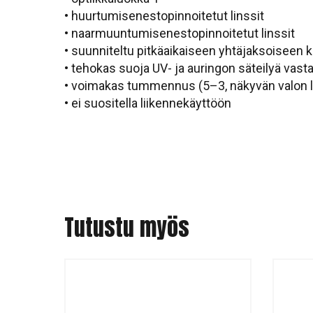
• huurtumisenestopinnoitetut linssit
• naarmuuntumisenestopinnoitetut linssit
• suunniteltu pitkäaikaiseen yhtäjaksoiseen 
• tehokas suoja UV- ja auringon säteilyä vast
• voimakas tummennus (5–3, näkyvän valon l
• ei suositella liikennekäyttöön
Tutustu myös