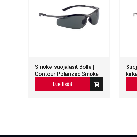
Smoke-suojalasit Bolle |
Suoj
Contour Polarized Smoke
kirk
Lue lisää