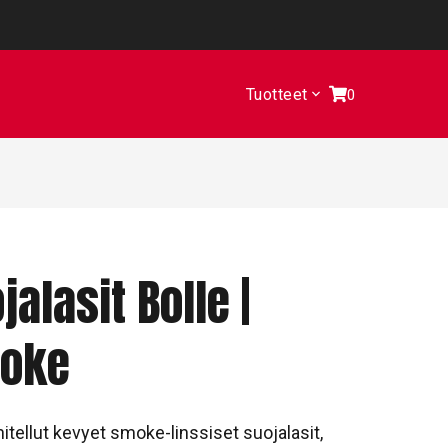
Tuotteet
0
alasit Bolle |
moke
itellut kevyet smoke-linssiset suojalasit,