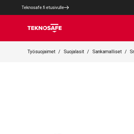
Teknosafe.fi etusivulle
Työsuojaimet
/
Suojalasit
/
Sankamalliset
/
S