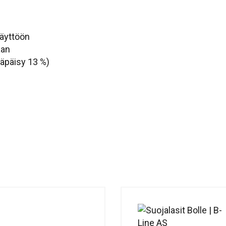
käyttöön
aan
äpäisy 13 %)