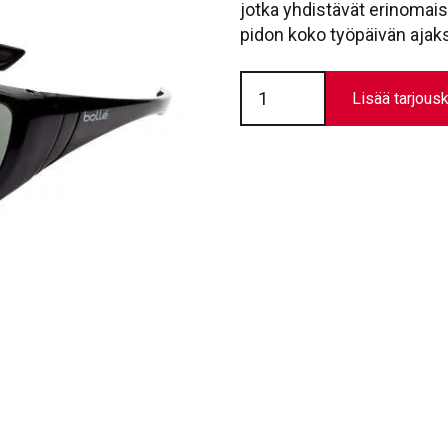
jotka yhdistävät erinoma
pidon koko työpäivän ajaks
Smoke-
suojalasit
Lisää tarjousk
Bolle
|
Hustler
Smoke
määrä