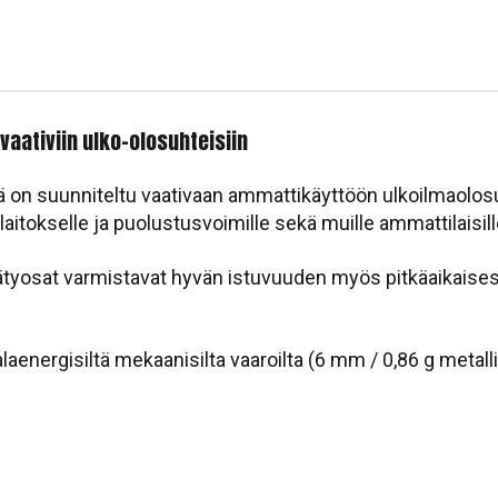
aativiin ulko-olosuhteisiin
llä on suunniteltu vaativaan ammattikäyttöön ulkoilmaolos
olaitokselle ja puolustusvoimille sekä muille ammattilaisill
äätyosat varmistavat hyvän istuvuuden myös pitkäaikaises
alaenergisiltä mekaanisilta vaaroilta (6 mm / 0,86 g meta