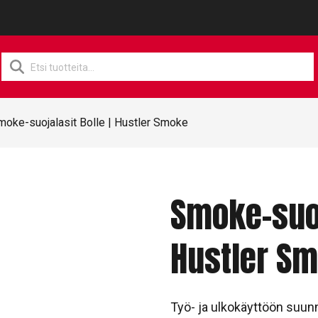
Products
search
moke-suojalasit Bolle | Hustler Smoke
Smoke-suoj
Hustler S
Työ- ja ulkokäyttöön suunn