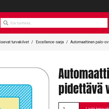
Products
search
isevat turvakilvet
/
Excellence-sarja
/
Automaattinen palo-ov
Automaatti
pidettävä 
Automaattinen
palo-
Lisää tarjousk