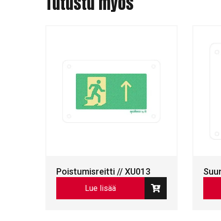
Tutustu myös
Poistumisreitti // XU013
Suun
Lue lisää