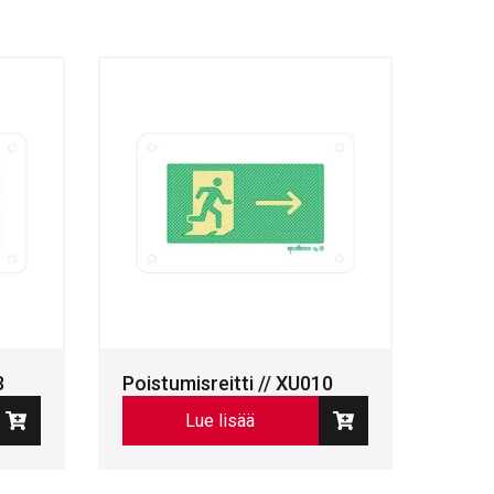
3
Poistumisreitti // XU010
Lue lisää