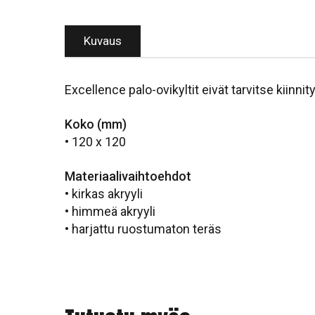
Kuvaus
Excellence palo-ovikyltit eivät tarvitse kiinnit
Koko (mm)
• 120 x 120
Materiaalivaihtoehdot
• kirkas akryyli
• himmeä akryyli
• harjattu ruostumaton teräs