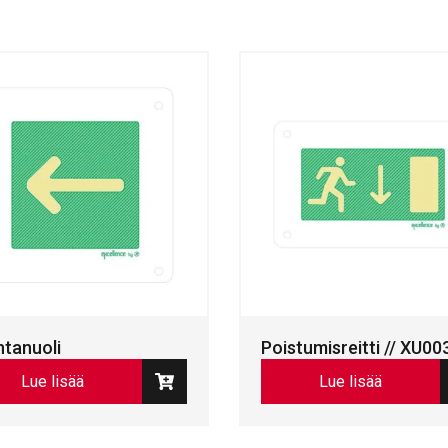
tanuoli
Poistumisreitti // XU00
Lue lisää
Lue lisää