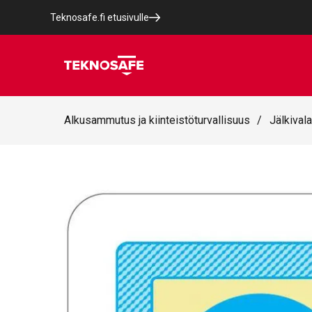
Teknosafe.fi etusivulle
Alkusammutus ja kiinteistöturvallisuus
/
Jälkivala