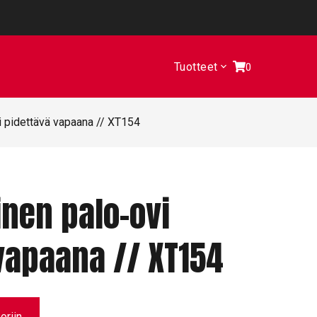
Tuotteet
0
i pidettävä vapaana // XT154
nen palo-ovi
vapaana // XT154
oriin