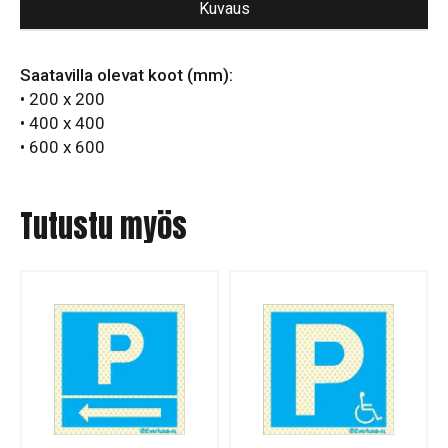
Kuvaus
määrä
Saatavilla olevat koot (mm):
• 200 x 200
• 400 x 400
• 600 x 600
Tutustu myös