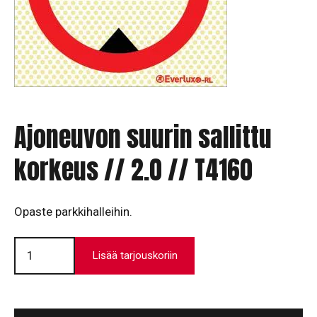
Ajoneuvon suurin sallittu
korkeus // 2.0 // T4160
Opaste parkkihalleihin.
Ajoneuvon
suurin
Lisää tarjouskoriin
sallittu
korkeus
//
2.0
//
T4160