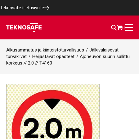
Teknosafe.fi etusivulle
0
Alkusammutus ja kiinteistöturvallisuus
/
Jälkivalaisevat
turvakilvet
/
Heijastavat opasteet
/
Ajoneuvon suurin sallittu
korkeus // 2.0 // T4160