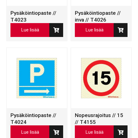
Pysäköintiopaste //
Pysäköintiopaste //
T4023
inva // T4026
Lue lisää
Lue lisää
Pysäköintiopaste //
Nopeusrajoitus // 15
T4024
// T4155
Lue lisää
Lue lisää