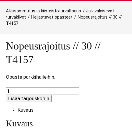
Alkusammutus ja kiinteistöturvallisuus
/
Jälkivalaisevat
turvakilvet
/
Heijastavat opasteet
/
Nopeusrajoitus // 30 //
T4157
Nopeusrajoitus // 30 //
T4157
Opaste parkkihalleihin.
Nopeusrajoitus
//
Lisää tarjouskoriin
30
//
Kuvaus
T4157
määrä
Kuvaus