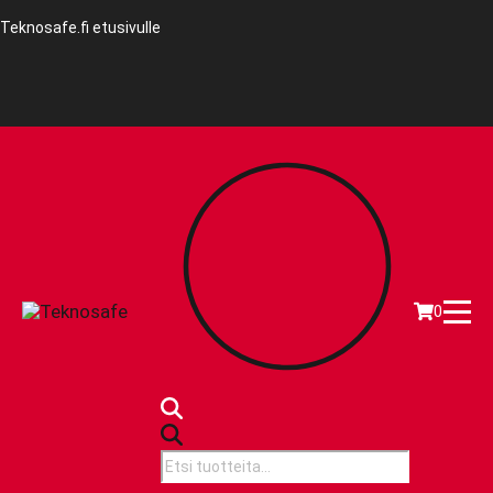
Teknosafe.fi etusivulle
0
Products
search