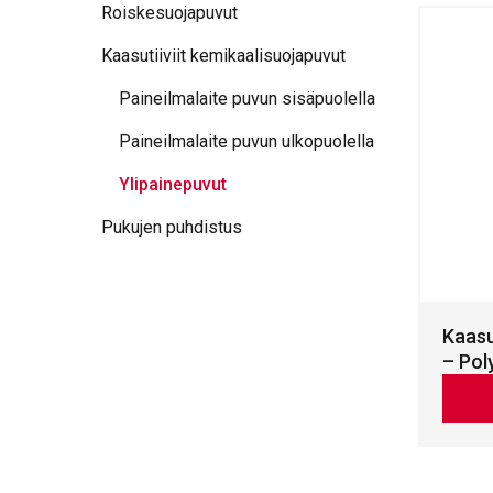
Roiskesuojapuvut
Kaasutiiviit kemikaalisuojapuvut
Paineilmalaite puvun sisäpuolella
Paineilmalaite puvun ulkopuolella
Ylipainepuvut
Pukujen puhdistus
Kaasu
– Pol