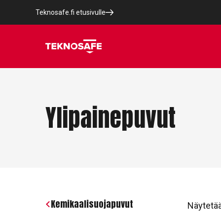
Teknosafe.fi etusivulle
Ylipainepuvut
Kemikaalisuojapuvut
Näytetää