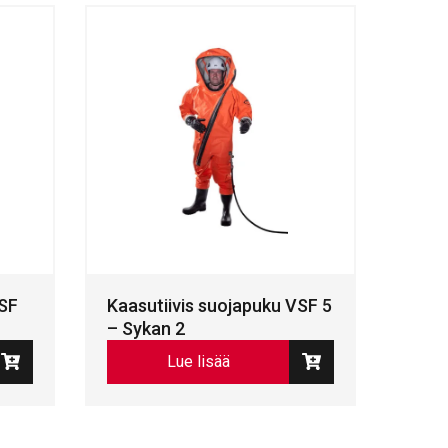
VSF
Kaasutiivis suojapuku VSF 5
– Sykan 2
Lue lisää