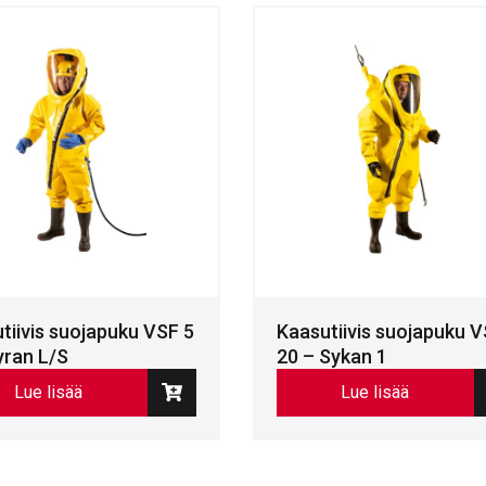
tiivis suojapuku VSF 5
Kaasutiivis suojapuku 
yran L/S
20 – Sykan 1
Lue lisää
Lue lisää