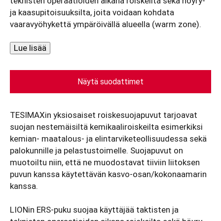
teknisten operaatioiden aikana roiskeilta sekä höyry-
ja kaasupitoisuuksilta, joita voidaan kohdata
vaaravyöhykettä ympäröivällä alueella (warm zone).
Lue lisää
Näytä suodattimet
TESIMAXin yksiosaiset roiskesuojapuvut tarjoavat
suojan nestemäisiltä kemikaaliroiskeilta esimerkiksi
kemian- maatalous- ja elintarviketeollisuudessa sekä
palokunnille ja pelastustoimelle. Suojapuvut on
muotoiltu niin, että ne muodostavat tiiviin liitoksen
puvun kanssa käytettävän kasvo-osan/kokonaamarin
kanssa.
LIONin ERS-puku suojaa käyttäjää taktisten ja