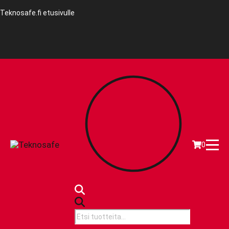
Teknosafe.fi etusivulle
0
Products
search