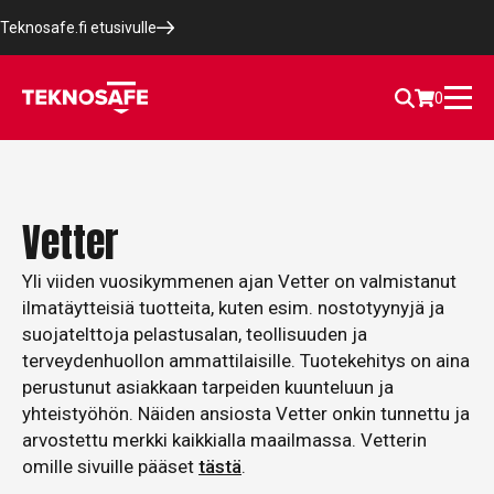
Teknosafe.fi etusivulle
0
Vetter
Yli viiden vuosikymmenen ajan Vetter on valmistanut
ilmatäytteisiä tuotteita, kuten esim. nostotyynyjä ja
suojatelttoja pelastusalan, teollisuuden ja
terveydenhuollon ammattilaisille. Tuotekehitys on aina
perustunut asiakkaan tarpeiden kuunteluun ja
yhteistyöhön. Näiden ansiosta Vetter onkin tunnettu ja
arvostettu merkki kaikkialla maailmassa. Vetterin
omille sivuille pääset
tästä
.