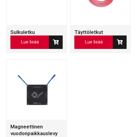
Sulkuletku
Täyttöletkut
Lue lisää
Lue lisää
Magneettinen
vuodonpaikkauslevy