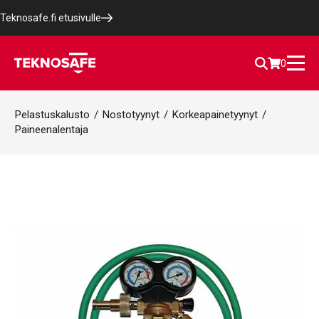
Teknosafe.fi etusivulle
0
Pelastuskalusto
/
Nostotyynyt
/
Korkeapainetyynyt
/
Paineenalentaja