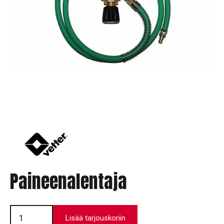
Paineenalentaja
Paineenalentaja
määrä
Lisää tarjouskoriin