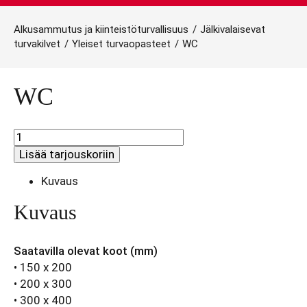
Alkusammutus ja kiinteistöturvallisuus
/
Jälkivalaisevat
turvakilvet
/
Yleiset turvaopasteet
/
WC
WC
WC
määrä
Lisää tarjouskoriin
Kuvaus
Kuvaus
Saatavilla olevat koot (mm)
• 150 x 200
• 200 x 300
• 300 x 400