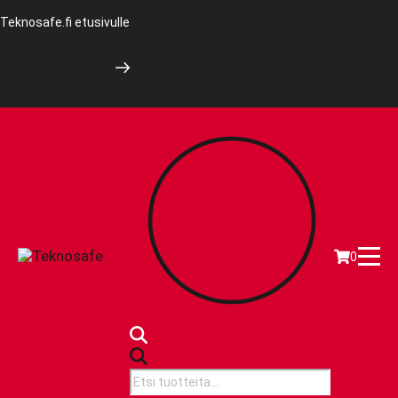
Teknosafe.fi etusivulle
0
Products
search