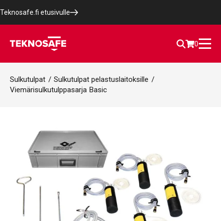
Teknosafe.fi etusivulle
0
Sulkutulpat
/
Sulkutulpat pelastuslaitoksille
/
Viemärisulkutulppasarja Basic