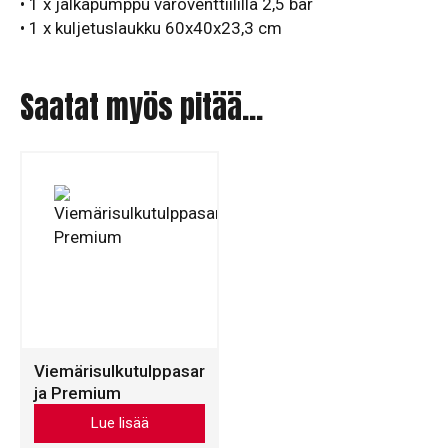
• 1 x jalkapumppu varoventtiilillä 2,5 bar
• 1 x kuljetuslaukku 60x40x23,3 cm
Saatat myös pitää...
Viemärisulkutulppasar
ja Premium
Tällä
Lue lisää
tuotteella