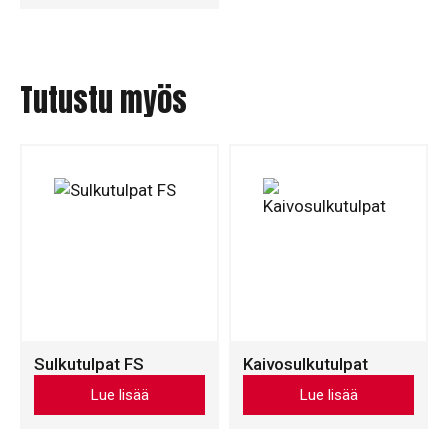
on
useampi
muunnelma.
Voit
Tutustu myös
tehdä
valinnat
tuotteen
sivulla.
Sulkutulpat FS
Kaivosulkutulpat
Tällä
Tällä
Lue lisää
Lue lisää
tuotteella
tuotteella
on
on