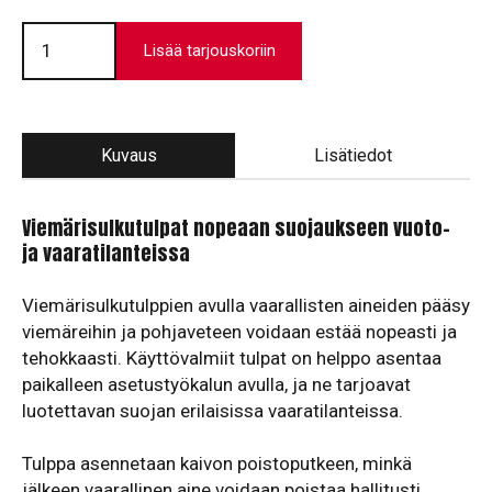
Viemärisulkutulppasarja
Basic
Lisää tarjouskoriin
määrä
Kuvaus
Lisätiedot
Viemärisulkutulpat nopeaan suojaukseen vuoto-
ja vaaratilanteissa
Viemärisulkutulppien avulla vaarallisten aineiden pääsy
viemäreihin ja pohjaveteen voidaan estää nopeasti ja
tehokkaasti. Käyttövalmiit tulpat on helppo asentaa
paikalleen asetustyökalun avulla, ja ne tarjoavat
luotettavan suojan erilaisissa vaaratilanteissa.
Tulppa asennetaan kaivon poistoputkeen, minkä
jälkeen vaarallinen aine voidaan poistaa hallitusti