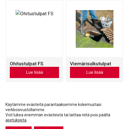
useampi
useampi
muunnelma.
muunnelma.
Voit
Voit
tehdä
tehdä
valinnat
valinnat
tuotteen
tuotteen
sivulla.
sivulla.
Ohitustulpat FS
Viemärisulkutulpat
Tällä
Tällä
Lue lisää
Lue lisää
tuotteella
tuotteella
on
on
useampi
useampi
muunnelma.
muunnelma.
Voit
Voit
Käytämme evästeitä parantaaksemme kokemustasi
verkkosivustollamme.
tehdä
tehdä
Voit lukea enemmän evästeistä tai laittaa niitä pois päältä
valinnat
valinnat
asetuksista
.
Facebook
LinkedIn
LinkedIn
tuotteen
tuotteen