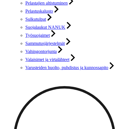
Pelastajien altistuminen
Pelastuskalusto
Sulkutulpat
Suojalaukut NANUK
Työsuojaimet
Sammutusjärjestelmät
Vahingontorjunta
Valaisimet ja virtalähteet
Varusteiden huolto, puhdistus ja kunnossapito