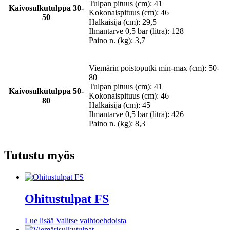
Tulpan pituus (cm): 41
Kaivosulkutulppa 30-
Kokonaispituus (cm): 46
50
Halkaisija (cm): 29,5
Ilmantarve 0,5 bar (litra): 128
Paino n. (kg): 3,7
Viemärin poistoputki min-max (cm): 50-
80
Tulpan pituus (cm): 41
Kaivosulkutulppa 50-
Kokonaispituus (cm): 46
80
Halkaisija (cm): 45
Ilmantarve 0,5 bar (litra): 426
Paino n. (kg): 8,3
Tutustu myös
Ohitustulpat FS
Tällä
Lue lisää
Valitse vaihtoehdoista
tuotteella