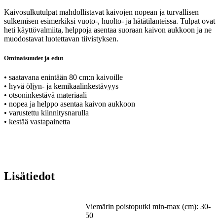
Kaivosulkutulpat mahdollistavat kaivojen nopean ja turvallisen
sulkemisen esimerkiksi vuoto-, huolto- ja hätätilanteissa. Tulpat ovat
heti käyttövalmiita, helppoja asentaa suoraan kaivon aukkoon ja ne
muodostavat luotettavan tiivistyksen.
Ominaisuudet ja edut
• saatavana enintään 80 cm:n kaivoille
• hyvä öljyn- ja kemikaalinkestävyys
• otsoninkestävä materiaali
• nopea ja helppo asentaa kaivon aukkoon
• varustettu kiinnitysnarulla
• kestää vastapainetta
Lisätiedot
Viemärin poistoputki min-max (cm): 30-
50