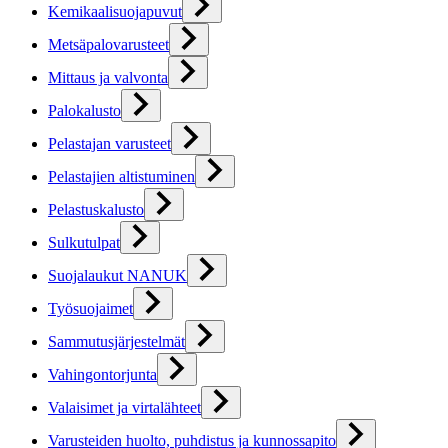
Kemikaalisuojapuvut
Metsäpalovarusteet
Mittaus ja valvonta
Palokalusto
Pelastajan varusteet
Pelastajien altistuminen
Pelastuskalusto
Sulkutulpat
Suojalaukut NANUK
Työsuojaimet
Sammutusjärjestelmät
Vahingontorjunta
Valaisimet ja virtalähteet
Varusteiden huolto, puhdistus ja kunnossapito