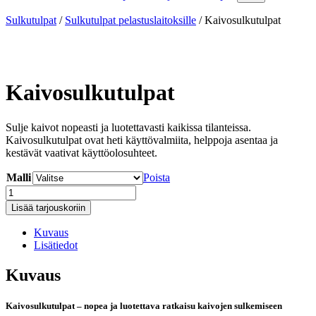
Sulkutulpat
/
Sulkutulpat pelastuslaitoksille
/
Kaivosulkutulpat
Kaivosulkutulpat
Sulje kaivot nopeasti ja luotettavasti kaikissa tilanteissa.
Kaivosulkutulpat ovat heti käyttövalmiita, helppoja asentaa ja
kestävät vaativat käyttöolosuhteet.
Malli
Poista
Kaivosulkutulpat
määrä
Lisää tarjouskoriin
Kuvaus
Lisätiedot
Kuvaus
Kaivosulkutulpat – nopea ja luotettava ratkaisu kaivojen sulkemiseen