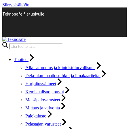
Siirry sisältöön
Teknosafe.fi etusivulle
Products
search
Tuotteet
Alkusammutus ja kiinteistöturvallisuus
Dekontaminaatiosuihkut ja ilmakaariteltat
Harjoitusvälineet
Kemikaalisuojapuvut
Metsäpalovarusteet
Mittaus ja valvonta
Palokalusto
Pelastajan varusteet