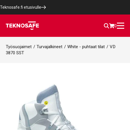
Teknosafe.fi etusivulle
0
Työsuojaimet
/
Turvajalkineet
/
White - puhtaat tilat
/
VD
3870 SST