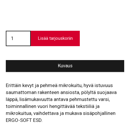
VD
3870
Lisää tarjouskoriin
SST
määrä
Kuvaus
Erittäin kevyt ja pehmeä mikrokuitu, hyvä istuvuus
saumattoman rakenteen ansiosta, pölyltä suojaava
läppä, lisämukavuutta antava pehmustettu varsi,
toiminnallinen vuori hengittävää tekstiiliä ja
mikrokuitua, vaihdettava ja mukava sisäpohjallinen
ERGO-SOFT ESD.