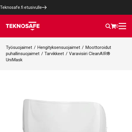
Teknosafe.fi etusivulle
0
Työsuojaimet
/
Hengityksensuojaimet
/
Moottoroidut
puhallinsuojaimet
/
Tarvikkeet
/
Varavisiiri CleanAIR®
UniMask