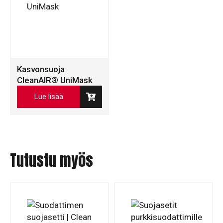
Kasvonsuoja
CleanAIR® UniMask
Lue lisää
Tutustu myös