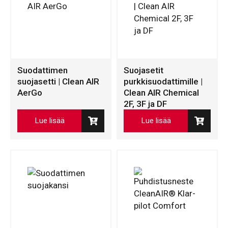
Suodattimen
Suojasetit
suojasetti | Clean AIR
purkkisuodattimille |
AerGo
Clean AIR Chemical
2F, 3F ja DF
Lue lisää
Lue lisää