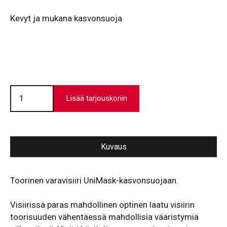
Kevyt ja mukana kasvonsuoja
Varavisiiri
CleanAIR®
Lisää tarjouskoriin
UniMask
määrä
Kuvaus
Toorinen varavisiiri UniMask-kasvonsuojaan.
Visiirissä paras mahdollinen optinen laatu visiirin
toorisuuden vähentäessä mahdollisia vääristymiä