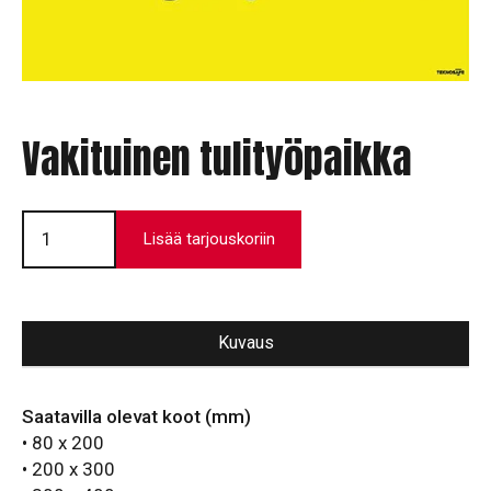
Vakituinen tulityöpaikka
Vakituinen
tulityöpaikka
Lisää tarjouskoriin
määrä
Kuvaus
Saatavilla olevat koot (mm)
• 80 x 200
• 200 x 300