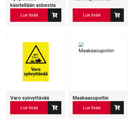
käsitellään asbestia
Lue lisää
Lue lisää
Varo syövyttävää
Maakaasupoltin
Lue lisää
Lue lisää