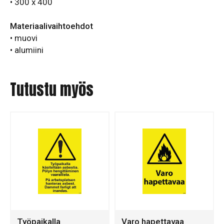
• 300 x 400
Materiaalivaihtoehdot
• muovi
• alumiini
Tutustu myös
Työpaikalla
Varo hapettavaa