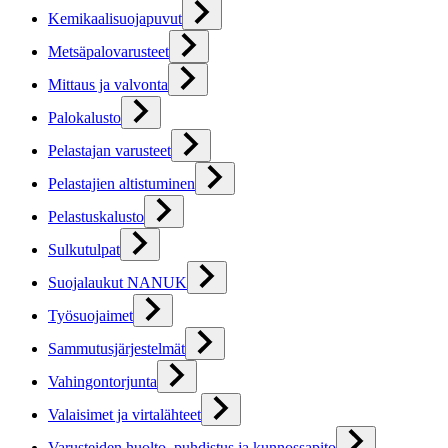
Kemikaalisuojapuvut
Metsäpalovarusteet
Mittaus ja valvonta
Palokalusto
Pelastajan varusteet
Pelastajien altistuminen
Pelastuskalusto
Sulkutulpat
Suojalaukut NANUK
Työsuojaimet
Sammutusjärjestelmät
Vahingontorjunta
Valaisimet ja virtalähteet
Varusteiden huolto, puhdistus ja kunnossapito