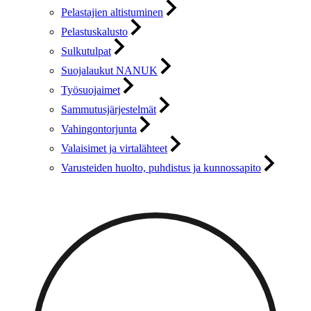
Pelastajien altistuminen
Pelastuskalusto
Sulkutulpat
Suojalaukut NANUK
Työsuojaimet
Sammutusjärjestelmät
Vahingontorjunta
Valaisimet ja virtalähteet
Varusteiden huolto, puhdistus ja kunnossapito