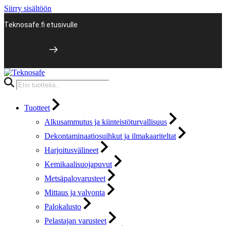
Siirry sisältöön
Teknosafe.fi etusivulle
Products
search
Tuotteet
Alkusammutus ja kiinteistöturvallisuus
Dekontaminaatiosuihkut ja ilmakaariteltat
Harjoitusvälineet
Kemikaalisuojapuvut
Metsäpalovarusteet
Mittaus ja valvonta
Palokalusto
Pelastajan varusteet