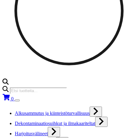
Products
search
0
Alkusammutus ja kiinteistöturvallisuus
Dekontaminaatiosuihkut ja ilmakaariteltat
Harjoitusvälineet