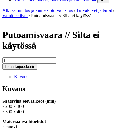
Alkusammutus ja kiinteistöturvallisuus
/
Turvakilvet ja tarrat
/
Varoituskilvet
/
Putoamisvaara // Silta ei käytössä
Putoamisvaara // Silta ei
käytössä
Putoamisvaara
//
Lisää tarjouskoriin
Silta
ei
Kuvaus
käytössä
määrä
Kuvaus
Saatavilla olevat koot (mm)
• 200 x 300
• 300 x 400
Materiaalivaihtoehdot
• muovi