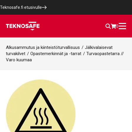
Teknosafe.fi etusivulle
0
Alkusammutus ja kiinteistöturvallisuus
/
Jälkivalaisevat
turvakilvet
/
Opastemerkinnät ja -tarrat
/
Turvaopastetarra //
Varo kuumaa