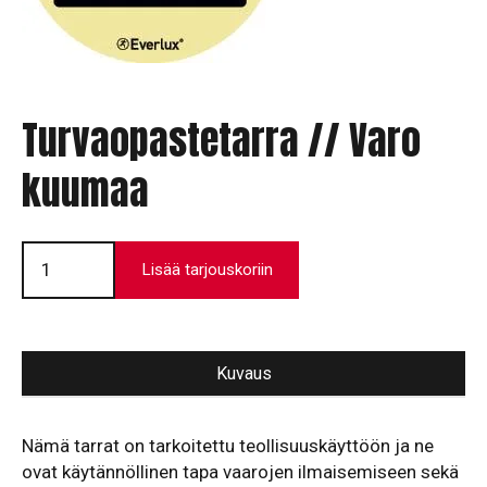
Turvaopastetarra // Varo
kuumaa
Turvaopastetarra
//
Lisää tarjouskoriin
Varo
kuumaa
määrä
Kuvaus
Nämä tarrat on tarkoitettu teollisuuskäyttöön ja ne
ovat käytän­nöllinen tapa vaarojen ilmaisemiseen sekä