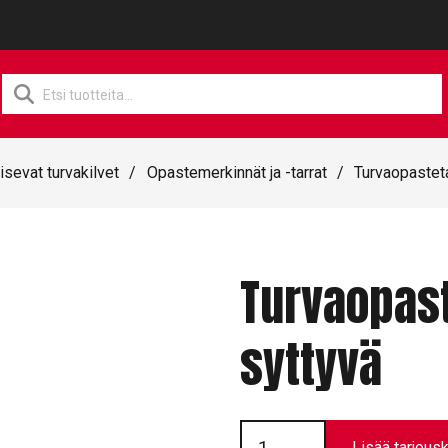
Products
search
isevat turvakilvet
/
Opastemerkinnät ja -tarrat
/
Turvaopasteta
Turvaopast
syttyvä
Turvaopastetarra
//
Lisää tarjousk