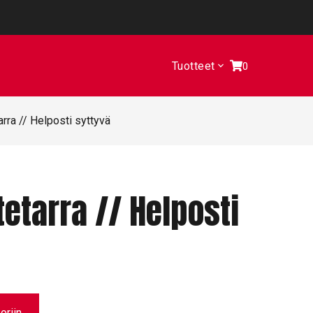
Tuotteet
0
rra // Helposti syttyvä
etarra // Helposti
oriin