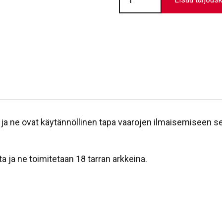
Helposti
syttyvä
määrä
 ja ne ovat käytän­nöllinen tapa vaarojen ilmaisemiseen se
ta ja ne toimitetaan 18 tarran arkkeina.