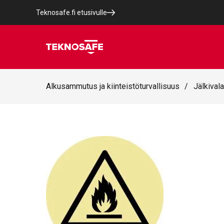
Teknosafe.fi etusivulle
Alkusammutus ja kiinteistöturvallisuus
/
Jälkivala