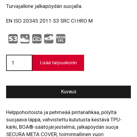
Turvajalkine jalkapöydän suojalla.
EN ISO 20345:2011 S3 SRC CI HRO M
Turvajalkine
VX
Lisää tarjouskoriin
7520
SMC
Boa
SF
määrä
Kuvaus
Helppohoitoista ja pehmeää pintanahkaa, pölyltä
suojaava läppä, vahvistettu kulutusta kestävä TPU-
kärki, BOA®-säätöjärjestelmä, jalkapöydän suoja
SECURA META COVER, toiminnallinen vuori