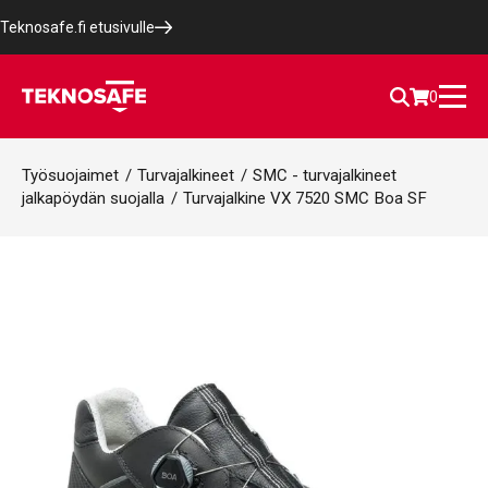
Teknosafe.fi etusivulle
0
Työsuojaimet
/
Turvajalkineet
/
SMC - turvajalkineet
jalkapöydän suojalla
/
Turvajalkine VX 7520 SMC Boa SF