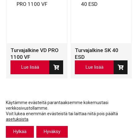
Turvajalkine VD PRO
Turvajalkine SK 40
1100 VF
ESD
Lue lisää
Lue lisää
Käytämme evästeitä parantaaksemme kokemustasi
verkkosivustollamme.
Voit lukea enemmän evästeistä tai laittaa niitä pois päältä
asetuksista
.
Facebook
LinkedIn
LinkedIn
Hylkää
Hyväksy