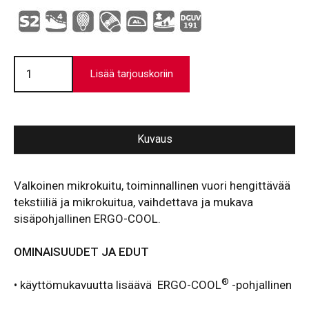
VD
6691
Lisää tarjouskoriin
määrä
Kuvaus
Valkoinen mikrokuitu, toiminnallinen vuori hengittävää
tekstiiliä ja mikrokuitua, vaihdettava ja mukava
sisäpohjallinen ERGO-COOL.
OMINAISUUDET JA EDUT
®
• käyttömukavuutta lisäävä ERGO-COOL
-pohjallinen