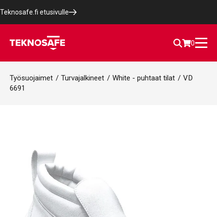
Teknosafe.fi etusivulle
0
Työsuojaimet
/
Turvajalkineet
/
White - puhtaat tilat
/
VD
6691