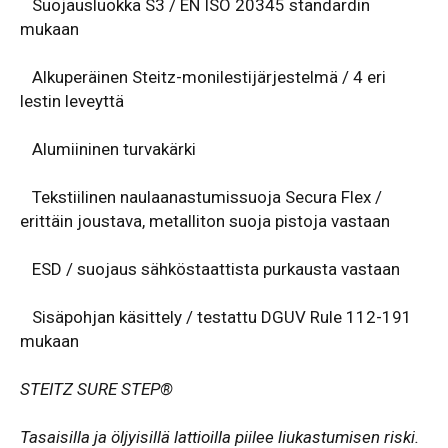
Suojausluokka S3 / EN ISO 20345 standardin
mukaan
Alkuperäinen Steitz-monilestijärjestelmä / 4 eri
lestin leveyttä
Alumiininen turvakärki
Tekstiilinen naulaanastumissuoja Secura Flex /
erittäin joustava, metalliton suoja pistoja vastaan
ESD / suojaus sähköstaattista purkausta vastaan
Sisäpohjan käsittely / testattu DGUV Rule 112-191
mukaan
STEITZ SURE STEP®
Tasaisilla ja öljyisillä lattioilla piilee liukastumisen riski.