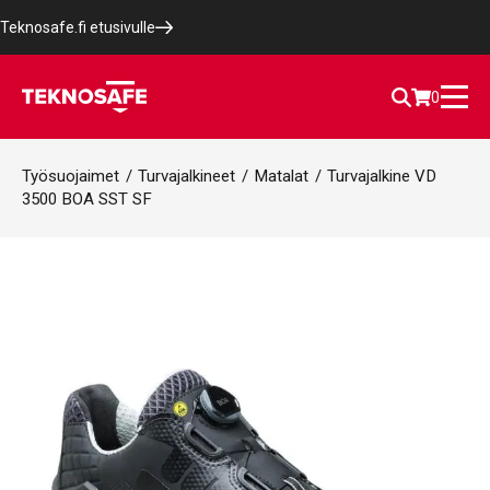
Teknosafe.fi etusivulle
0
Työsuojaimet
/
Turvajalkineet
/
Matalat
/
Turvajalkine VD
3500 BOA SST SF