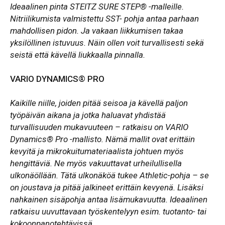
Ideaalinen pinta STEITZ SURE STEP® -malleille.
Nitriilikumista valmistettu SST- pohja antaa parhaan
mahdollisen pidon. Ja vakaan liikkumisen takaa
yksilöllinen istuvuus. Näin ollen voit turvallisesti sekä
seistä että kävellä liukkaalla pinnalla.
VARIO DYNAMICS® PRO
Kaikille niille, joiden pitää seisoa ja kävellä paljon
työpäivän aikana ja jotka haluavat yhdistää
turvallisuuden mukavuuteen – ratkaisu on VARIO
Dynamics® Pro -mallisto. Nämä mallit ovat erittäin
kevyitä ja mikrokuitumateriaalista johtuen myös
hengittäviä. Ne myös vakuuttavat urheilullisella
ulkonäöllään. Tätä ulkonäköä tukee Athletic-pohja – se
on joustava ja pitää jalkineet erittäin kevyenä. Lisäksi
nahkaine
n sisäpohja antaa lisämukavuutta. Ideaalinen
ratkaisu uuvuttavaan työskentelyyn esim. tuotanto- tai
kokoonpanotehtävissä.