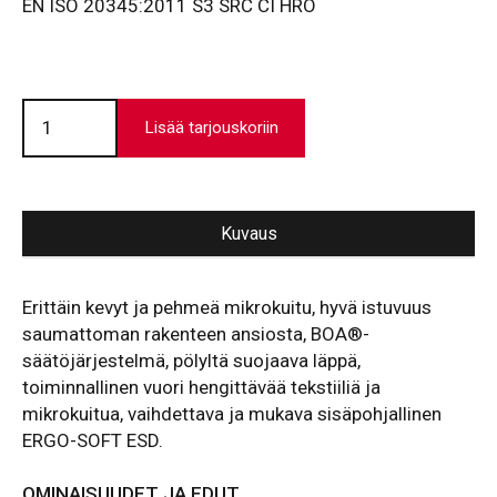
EN ISO 20345:2011 S3 SRC CI HRO
Turvajalkine
VD
Lisää tarjouskoriin
3500
BOA
SST
SF
määrä
Kuvaus
Erittäin kevyt ja pehmeä mikrokuitu, hyvä istuvuus
saumattoman rakenteen ansiosta, BOA®-
säätöjärjestelmä, pölyltä suojaava läppä,
toiminnallinen vuori hengittävää tekstiiliä ja
mikrokuitua, vaihdettava ja mukava sisäpohjallinen
ERGO-SOFT ESD.
OMINAISUUDET JA EDUT