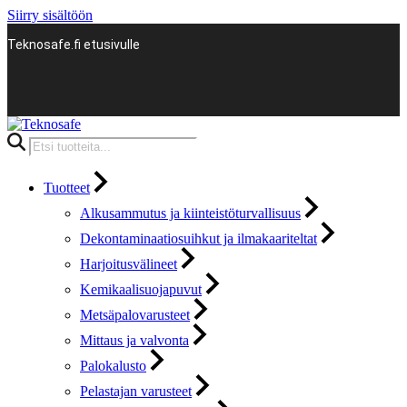
Siirry sisältöön
Teknosafe.fi etusivulle
Products
search
Tuotteet
Alkusammutus ja kiinteistöturvallisuus
Dekontaminaatiosuihkut ja ilmakaariteltat
Harjoitusvälineet
Kemikaalisuojapuvut
Metsäpalovarusteet
Mittaus ja valvonta
Palokalusto
Pelastajan varusteet