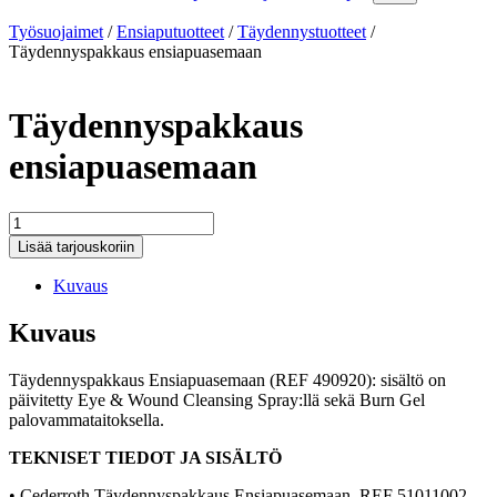
Työsuojaimet
/
Ensiaputuotteet
/
Täydennystuotteet
/
Täydennyspakkaus ensiapuasemaan
Täydennyspakkaus
ensiapuasemaan
Täydennyspakkaus
ensiapuasemaan
Lisää tarjouskoriin
määrä
Kuvaus
Kuvaus
Täydennyspakkaus Ensiapuasemaan (REF 490920): sisältö on
päivitetty Eye & Wound Cleansing Spray:llä sekä Burn Gel
palovammataitoksella.
TEKNISET TIEDOT JA SISÄLTÖ
• Cederroth Täydennyspakkaus Ensiapuasemaan REF 51011002