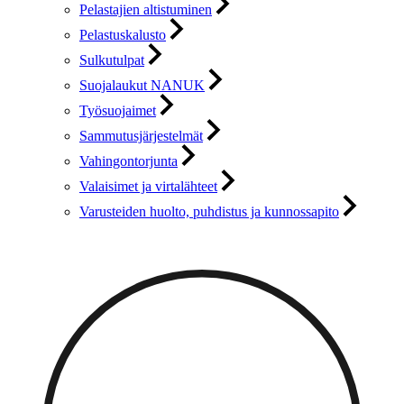
Pelastajien altistuminen
Pelastuskalusto
Sulkutulpat
Suojalaukut NANUK
Työsuojaimet
Sammutusjärjestelmät
Vahingontorjunta
Valaisimet ja virtalähteet
Varusteiden huolto, puhdistus ja kunnossapito