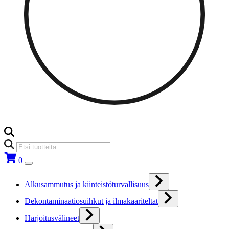
Products
search
0
Alkusammutus ja kiinteistöturvallisuus
Dekontaminaatiosuihkut ja ilmakaariteltat
Harjoitusvälineet