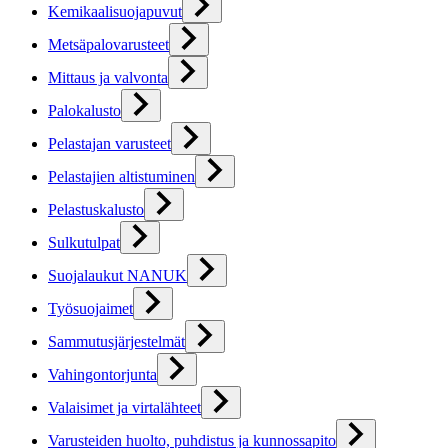
Kemikaalisuojapuvut
Metsäpalovarusteet
Mittaus ja valvonta
Palokalusto
Pelastajan varusteet
Pelastajien altistuminen
Pelastuskalusto
Sulkutulpat
Suojalaukut NANUK
Työsuojaimet
Sammutusjärjestelmät
Vahingontorjunta
Valaisimet ja virtalähteet
Varusteiden huolto, puhdistus ja kunnossapito