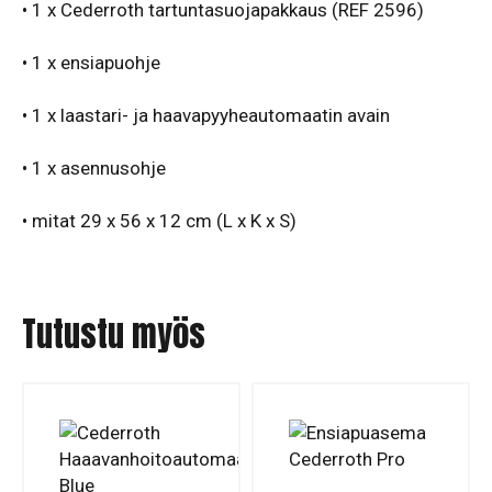
• 1 x Cederroth tartuntasuojapakkaus (REF 2596)
• 1 x ensiapuohje
• 1 x laastari- ja haavapyyheautomaatin avain
• 1 x asennusohje
•
mitat 29 x 56 x 12 cm (L x K x S)
Tutustu myös