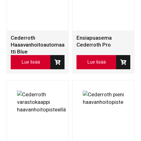
Cederroth
Ensiapuasema
Haaavanhoitoautomaa
Cederroth Pro
tti Blue
Lue lisää
Lue lisää