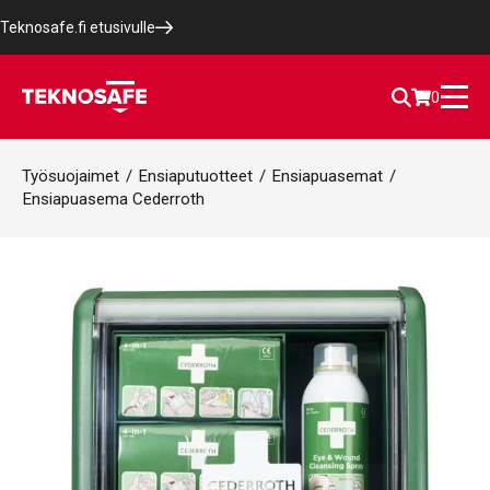
Teknosafe.fi etusivulle
0
Työsuojaimet
/
Ensiaputuotteet
/
Ensiapuasemat
/
Ensiapuasema Cederroth