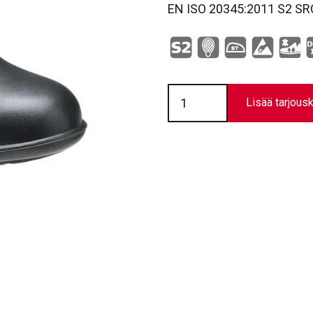
EN ISO 20345:2011 S2 SR
SW
901
Lisää tarjousk
määrä