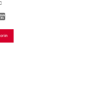
C
oriin