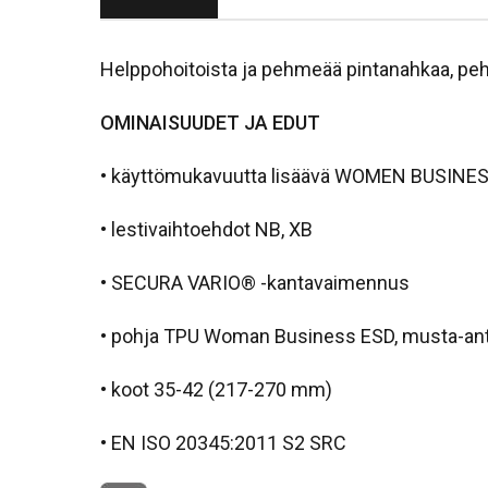
Helppohoitoista ja pehmeää pintanahkaa, pe
OMINAISUUDET JA EDUT
• käyttömukavuutta lisäävä WOMEN BUSINE
• lestivaihtoehdot NB, XB
• SECURA VARIO® -kantavaimennus
• pohja TPU Woman Business ESD, musta-antr
• koot 35-42 (217-270 mm)
• EN ISO 20345:2011 S2 SRC