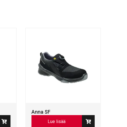
Anna SF
Lue lisää