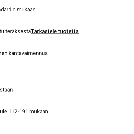
ndardin mukaan
tu teräksestä
Tarkastele tuotetta
nen kantavaimennus
astaan
 Rule 112-191 mukaan