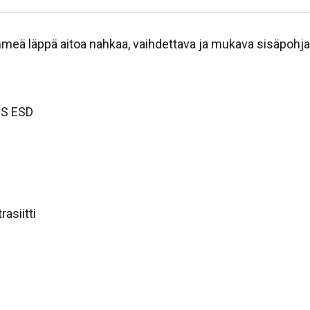
hmeä läppä aitoa nahkaa, vaihdettava ja mukava sisäpo
SS ESD
asiitti