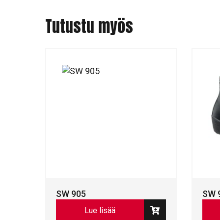
Tutustu myös
SW 905
SW 
Lue lisää