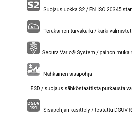
Suojausluokka S2 / EN ISO 20345 sta
Teräksinen turvakärki / kärki valmistet
Secura Vario® System / painon mukai
Nahkainen sisäpohja
ESD / suojaus sähköstaattista purkausta v
Sisäpohjan käsittely / testattu DGUV