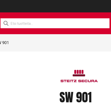
Products
search
 901
SW 901