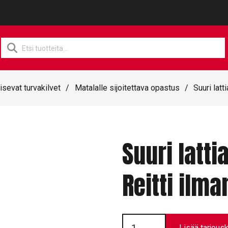
Products
search
isevat turvakilvet
/
Matalalle sijoitettava opastus
/
Suuri latt
Suuri latti
Reitti ilma
Suuri
lattiamerkintäkilpi
Lisää tarjousk