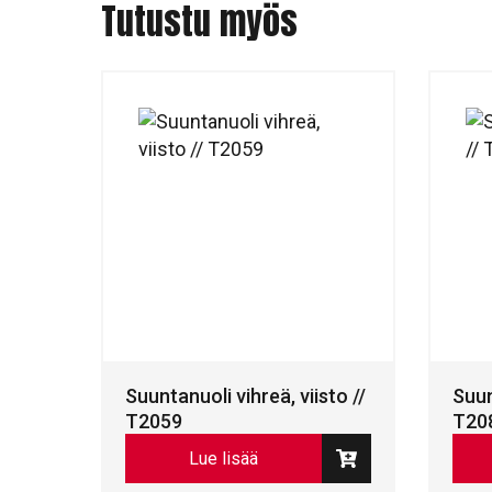
Tutustu myös
Suuntanuoli vihreä, viisto //
Suun
T2059
T20
Lue lisää