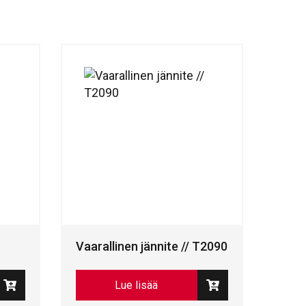
Vaarallinen jännite // T2090
Lue lisää