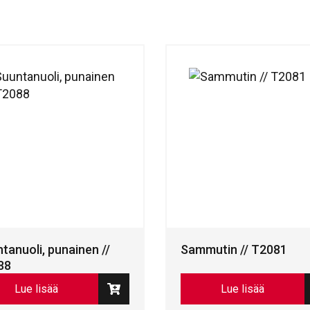
tanuoli, punainen //
Sammutin // T2081
88
Lue lisää
Lue lisää