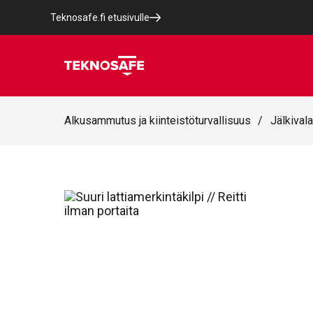
Teknosafe.fi etusivulle
Alkusammutus ja kiinteistöturvallisuus
/
Jälkivala