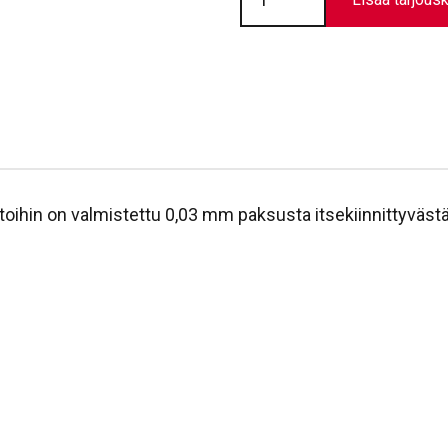
//
Reitti
ilman
portaita
määrä
intoihin on valmistettu 0,03 mm paksusta itsekiinnittyväst