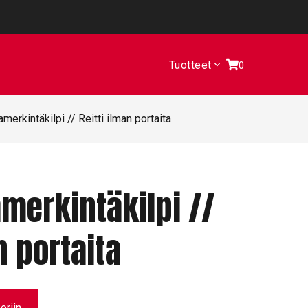
Tuotteet
0
iamerkintäkilpi // Reitti ilman portaita
amerkintäkilpi //
n portaita
oriin